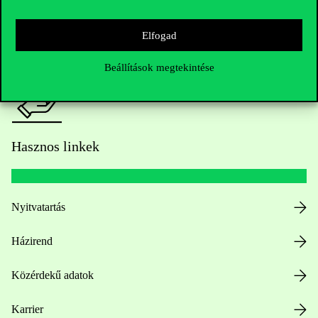
Sajtó:
press@uni-corvinus.hu
Elfogad
Beállítások megtekintése
Hasznos linkek
Nyitvatartás
Házirend
Közérdekű adatok
Karrier