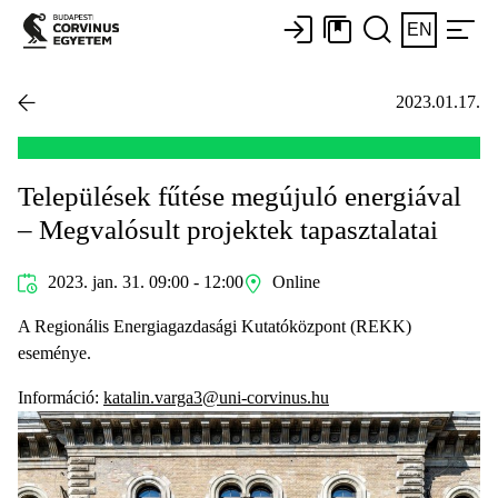
EN
2023.01.17.
Települések fűtése megújuló energiával
– Megvalósult projektek tapasztalatai
2023. jan. 31. 09:00 - 12:00
Online
A Regionális Energiagazdasági Kutatóközpont (REKK)
eseménye.
Információ:
katalin.varga3@uni-corvinus.hu