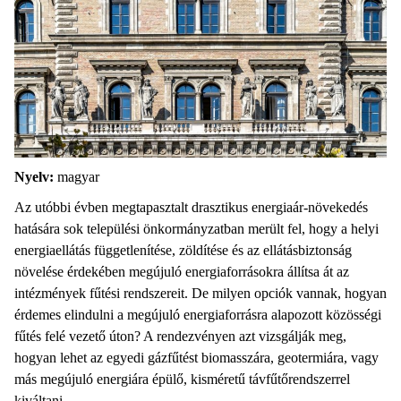
Nyelv:
magyar
Az utóbbi évben megtapasztalt drasztikus energiaár-növekedés
hatására sok települési önkormányzatban merült fel, hogy a helyi
energiaellátás függetlenítése, zöldítése és az ellátásbiztonság
növelése érdekében megújuló energiaforrásokra állítsa át az
intézmények fűtési rendszereit. De milyen opciók vannak, hogyan
érdemes elindulni a megújuló energiaforrásra alapozott közösségi
fűtés felé vezető úton? A rendezvényen azt vizsgálják meg,
hogyan lehet az egyedi gázfűtést biomasszára, geotermiára, vagy
más megújuló energiára épülő, kisméretű távfűtőrendszerrel
kiváltani.