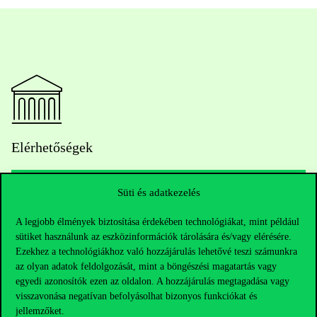
Elérhetőségek
Süti és adatkezelés
Telefonszám:
+36 1 482 5000
A legjobb élmények biztosítása érdekében technológiákat, mint például
sütiket használunk az eszközinformációk tárolására és/vagy elérésére.
Kérdésed van a felvételivel kapcsolatban?
Ezekhez a technológiákhoz való hozzájárulás lehetővé teszi számunkra
az olyan adatok feldolgozását, mint a böngészési magatartás vagy
Oktatói elérhetőségek
egyedi azonosítók ezen az oldalon. A hozzájárulás megtagadása vagy
visszavonása negatívan befolyásolhat bizonyos funkciókat és
HUB jelenlegi hallgatóinknak
jellemzőket.