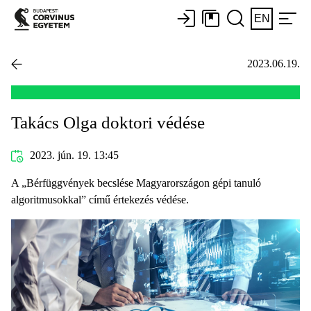
EN
2023.06.19.
Takács Olga doktori védése
2023. jún. 19. 13:45
A „Bérfüggvények becslése Magyarországon gépi tanuló
algoritmusokkal” című értekezés védése.