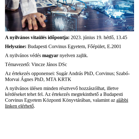
A nyilvános vitaülés időpontja:
2023. június 19. hétfő, 13.45
Helyszíne:
Budapesti Corvinus Egyetem, Főépület, E.2001
A nyilvános védés
magyar
nyelven zajlik.
Témavezető: Vincze János DSc
Az értekezés opponensei: Sugár András PhD, Corvinus; Szabó-
Morvai Ágnes PhD, MTA KRTK
A nyilvános ülésen minden résztvevő hozzászólhat, illetve
kérdéseket tehet fel. Az értekezés megtekinthető a Budapesti
Corvinus Egyetem Központi Könyvtárában, valamint az
alábbi
linken elérhető
.