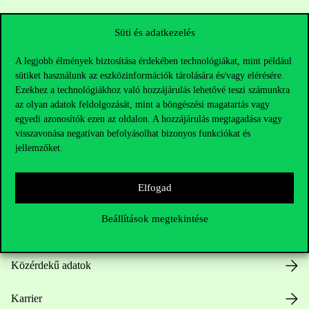
Sajtó:
press@uni-corvinus.hu
Süti és adatkezelés
A legjobb élmények biztosítása érdekében technológiákat, mint például
sütiket használunk az eszközinformációk tárolására és/vagy elérésére.
Ezekhez a technológiákhoz való hozzájárulás lehetővé teszi számunkra
az olyan adatok feldolgozását, mint a böngészési magatartás vagy
egyedi azonosítók ezen az oldalon. A hozzájárulás megtagadása vagy
visszavonása negatívan befolyásolhat bizonyos funkciókat és
Hasznos linkek
jellemzőket.
Elfogad
Nyitvatartás
Beállítások megtekintése
Házirend
Közérdekű adatok
Karrier