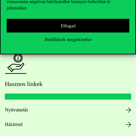
visszavonása negatívan befolyásolhat bizonyos funkciókat és
Oktatói elérhetőségek
jellemzőket.
HUB jelenlegi hallgatóinknak
Elfogad
Sajtó:
press@uni-corvinus.hu
Beállítások megtekintése
Hasznos linkek
Nyitvatartás
Házirend