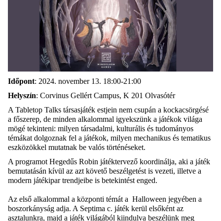
Időpont
: 2024. november 13. 18:00-21:00
Helyszín
: Corvinus Gellért Campus, K 201 Olvasótér
A Tabletop Talks társasjáték estjein nem csupán a kockacsörgésé
a főszerep, de minden alkalommal igyekszünk a játékok világa
mögé tekinteni: milyen társadalmi, kulturális és tudományos
témákat dolgoznak fel a játékok, milyen mechanikus és tematikus
eszközökkel mutatnak be valós történéseket.
A programot Hegedűs Robin játéktervező koordinálja, aki a játék
bemutatásán kívül az azt követő beszélgetést is vezeti, illetve a
modern játékipar trendjeibe is betekintést enged.
Az első alkalommal a központi témát a Halloween jegyében a
boszorkányság adja. A Septima c. játék kerül elsőként az
asztalunkra, majd a játék világából kiindulva beszélünk meg