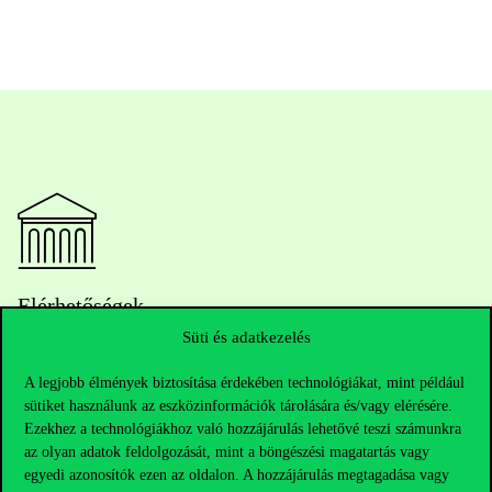
Elérhetőségek
Süti és adatkezelés
A legjobb élmények biztosítása érdekében technológiákat, mint például
Telefonszám:
+36 1 482 5000
sütiket használunk az eszközinformációk tárolására és/vagy elérésére.
Ezekhez a technológiákhoz való hozzájárulás lehetővé teszi számunkra
az olyan adatok feldolgozását, mint a böngészési magatartás vagy
Kérdésed van a felvételivel kapcsolatban?
egyedi azonosítók ezen az oldalon. A hozzájárulás megtagadása vagy