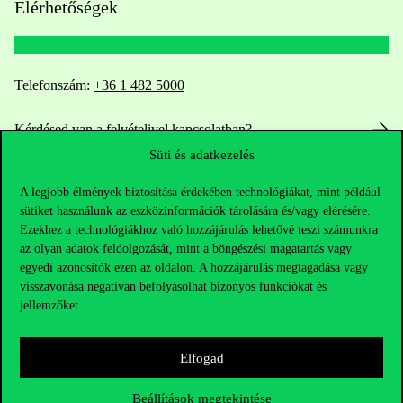
Elérhetőségek
Telefonszám:
+36 1 482 5000
Kérdésed van a felvételivel kapcsolatban?
Süti és adatkezelés
Oktatói elérhetőségek
A legjobb élmények biztosítása érdekében technológiákat, mint például
sütiket használunk az eszközinformációk tárolására és/vagy elérésére.
HUB jelenlegi hallgatóinknak
Ezekhez a technológiákhoz való hozzájárulás lehetővé teszi számunkra
az olyan adatok feldolgozását, mint a böngészési magatartás vagy
Sajtó:
press@uni-corvinus.hu
egyedi azonosítók ezen az oldalon. A hozzájárulás megtagadása vagy
visszavonása negatívan befolyásolhat bizonyos funkciókat és
jellemzőket.
Elfogad
Beállítások megtekintése