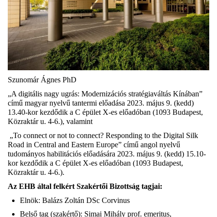
Szunomár Ágnes PhD
„A digitális nagy ugrás: Modernizációs stratégiaváltás Kínában”
című magyar nyelvű tantermi előadása 2023. május 9. (kedd)
13.40-kor kezdődik a C épület X-es előadóban (1093 Budapest,
Közraktár u. 4-6.), valamint
„To connect or not to connect? Responding to the Digital Silk
Road in Central and Eastern Europe” című angol nyelvű
tudományos habilitációs előadására 2023. május 9. (kedd) 15.10-
kor kezdődik a C épület X-es előadóban (1093 Budapest,
Közraktár u. 4-6.).
Az EHB által felkért Szakértői Bizottság tagjai:
Elnök: Balázs Zoltán DSc Corvinus
Belső tag (szakértő): Simai Mihály prof. emeritus,