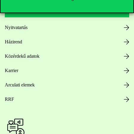
Hasznos linkek
Nyitvatartás
Házirend
Közérdekű adatok
Karrier
Arculati elemek
RRF