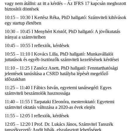
vagy nem átállni: az itt a kérdés – Az IFRS 17 kapcsán meghozott
biztosítói döntések
10:15 – 10:30 I Kertész Réka, PhD hallgató: Számviteli kihívások
egy startup életében
10:30 – 10:45 I Menyhért Kristóf, PhD hallgató: A jövőkutatás
irányai a számvitelben
10:45 – 10:55 I reflexiók, kérdések
10:55 – 11:10 I Kovács Lilla, PhD hallgató: Munkavállalói
juttatások és egyéb ösztönzők számviteli kezelésének kérdései
11:10 – 11:25 I Zanócz Anett, PhD hallgató: Fenntarthatósági
jelentések tanúsítása a CSRD hatályba lépését megelőző
időszakban
11:25 – 11:40 I Fábics István, egyetemi tanársegéd: Egyes
számviteli beszámolók hasznossága
11:40 – 11:55 I Tarpataki Eleonóra, mesteroktató: Egyetemi
számvitel oktatás változása a 2020-as évek elején
11:55 – 12:05 I reflexiók, kérdések
12:05 – 12:20 I Prof. Dr. Lukács János, Számvitel Tanszék
tanszékvezető: Audit hibák, elszalasztott lehetőségek