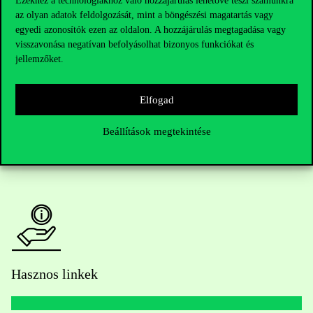
Ezekhez a technológiákhoz való hozzájárulás lehetővé teszi számunkra
az olyan adatok feldolgozását, mint a böngészési magatartás vagy
Telefonszám:
+36 1 482 5000
egyedi azonosítók ezen az oldalon. A hozzájárulás megtagadása vagy
visszavonása negatívan befolyásolhat bizonyos funkciókat és
Kérdésed van a felvételivel kapcsolatban?
jellemzőket.
Oktatói elérhetőségek
Elfogad
HUB jelenlegi hallgatóinknak
Beállítások megtekintése
Sajtó:
press@uni-corvinus.hu
Hasznos linkek