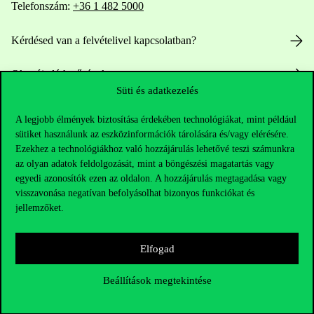
Telefonszám:
+36 1 482 5000
Kérdésed van a felvételivel kapcsolatban?
Oktatói elérhetőségek
Süti és adatkezelés
HUB jelenlegi hallgatóinknak
A legjobb élmények biztosítása érdekében technológiákat, mint például
sütiket használunk az eszközinformációk tárolására és/vagy elérésére.
Sajtó:
press@uni-corvinus.hu
Ezekhez a technológiákhoz való hozzájárulás lehetővé teszi számunkra
az olyan adatok feldolgozását, mint a böngészési magatartás vagy
egyedi azonosítók ezen az oldalon. A hozzájárulás megtagadása vagy
visszavonása negatívan befolyásolhat bizonyos funkciókat és
jellemzőket.
Elfogad
Hasznos linkek
Beállítások megtekintése