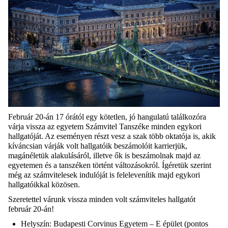
Február 20-án 17 órától egy kötetlen, jó hangulatú találkozóra
várja vissza az egyetem Számvitel Tanszéke minden egykori
hallgatóját. Az eseményen részt vesz a szak több oktatója is, akik
kíváncsian várják volt hallgatóik beszámolóit karrierjük,
magánéletük alakulásáról, illetve ők is beszámolnak majd az
egyetemen és a tanszéken történt változásokról. Ígéretük szerint
még az számvitelesek indulóját is felelevenítik majd egykori
hallgatóikkal közösen.
Szeretettel várunk vissza minden volt számviteles hallgatót
február 20-án!
Helyszín: Budapesti Corvinus Egyetem – E épület (pontos