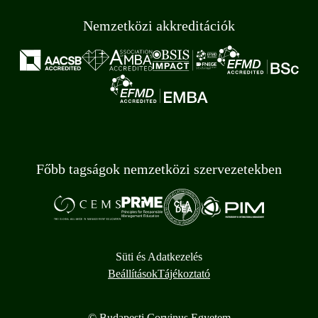
Nemzetközi akkreditációk
Főbb tagságok nemzetközi szervezetekben
Süti és Adatkezelés
Beállítások
Tájékoztató
© Budapesti Corvinus Egyetem