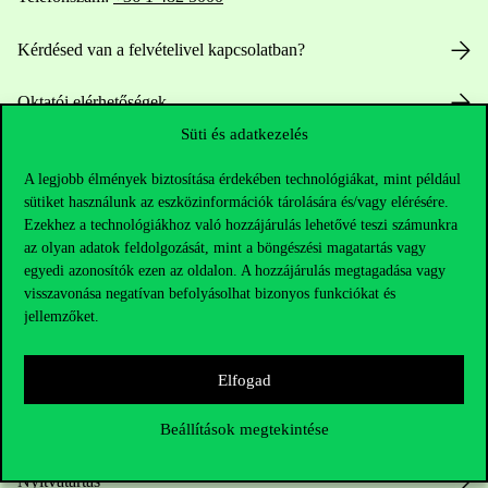
Kérdésed van a felvételivel kapcsolatban?
Oktatói elérhetőségek
Süti és adatkezelés
HUB jelenlegi hallgatóinknak
A legjobb élmények biztosítása érdekében technológiákat, mint például
sütiket használunk az eszközinformációk tárolására és/vagy elérésére.
Sajtó:
press@uni-corvinus.hu
Ezekhez a technológiákhoz való hozzájárulás lehetővé teszi számunkra
az olyan adatok feldolgozását, mint a böngészési magatartás vagy
egyedi azonosítók ezen az oldalon. A hozzájárulás megtagadása vagy
visszavonása negatívan befolyásolhat bizonyos funkciókat és
jellemzőket.
Elfogad
Hasznos linkek
Beállítások megtekintése
Nyitvatartás