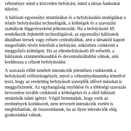
véleménye mind a közvetlen befolyást, mind a társas hatásokat
tükrözi.
A hálózati egyensúlyi struktúrákat és a befolyásolási stratégiákat a
relatív befolyásolási technológiák, a költségek és a szavazási
szabályok függvényeként jellemezzük. Ha a befolyásoló fél
rendelkezik fejlettebb technológiával, az egyensúlyi hálózatok
általában üresek vagy erősen centralizáltak, ami a társaktól kapott
megerősítés révén felerősíti a befolyást, miközben csökkenti a
meggyőzés költségeit. Ha az ellenbefolyásoló fél erősebb, a
hálózatok szimmetrikusabbá és decentralizáltabbá válnak, ami
korlátozza a célzott befolyásolást.
A szavazás előtti ismételt interakciók jelentősen csökkentik a
befolyásoló erőforrásigényét, mivel a véleménydinamika lehetővé
teszi, hogy az eredetileg befolyásolt szereplők idővel másokat is
meggyőzzenek. Az egyhangúság enyhítése és a többségi szavazás
bevezetése tovább csökkenti a költségeket és a sűrű hálózati
struktúrák iránti igényt. Végül bemutatjuk, hogy ezek az
eredmények korlátozott, nem tervezett interakciók esetén is
megbízhatóak, de összeomlanak, ha az ilyen interakciók elég
gyakoriakká válnak.