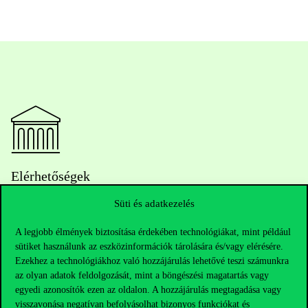
Elérhetőségek
Süti és adatkezelés
A legjobb élmények biztosítása érdekében technológiákat, mint például
Telefonszám:
+36 1 482 5000
sütiket használunk az eszközinformációk tárolására és/vagy elérésére.
Ezekhez a technológiákhoz való hozzájárulás lehetővé teszi számunkra
Kérdésed van a felvételivel kapcsolatban?
az olyan adatok feldolgozását, mint a böngészési magatartás vagy
egyedi azonosítók ezen az oldalon. A hozzájárulás megtagadása vagy
Oktatói elérhetőségek
visszavonása negatívan befolyásolhat bizonyos funkciókat és