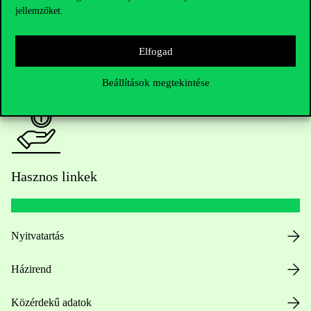
jellemzőket.
HUB jelenlegi hallgatóinknak
Elfogad
Sajtó:
press@uni-corvinus.hu
Beállítások megtekintése
Hasznos linkek
Nyitvatartás
Házirend
Közérdekű adatok