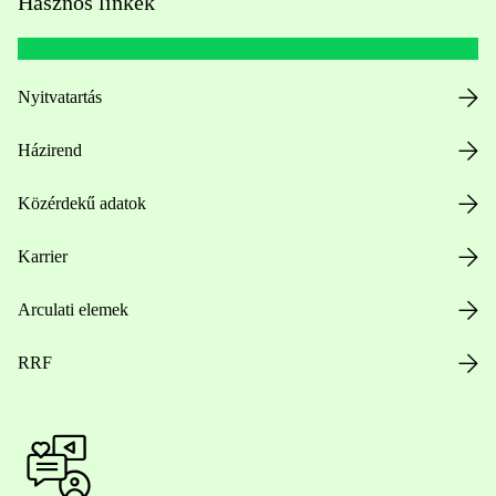
Hasznos linkek
Nyitvatartás
Házirend
Közérdekű adatok
Karrier
Arculati elemek
RRF