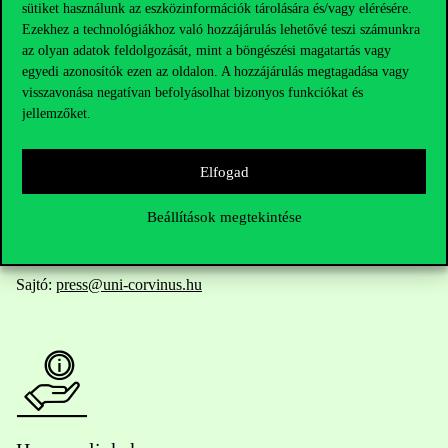
Elérhetőségek
sütiket használunk az eszközinformációk tárolására és/vagy elérésére.
Ezekhez a technológiákhoz való hozzájárulás lehetővé teszi számunkra
az olyan adatok feldolgozását, mint a böngészési magatartás vagy
egyedi azonosítók ezen az oldalon. A hozzájárulás megtagadása vagy
Telefonszám:
+36 1 482 5000
visszavonása negatívan befolyásolhat bizonyos funkciókat és
jellemzőket.
Kérdésed van a felvételivel kapcsolatban?
Elfogad
Oktatói elérhetőségek
Beállítások megtekintése
HUB jelenlegi hallgatóinknak
Sajtó:
press@uni-corvinus.hu