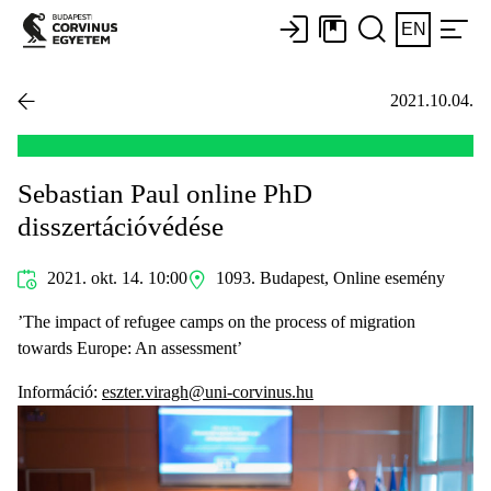
EN
2021.10.04.
Sebastian Paul online PhD
disszertációvédése
2021. okt. 14. 10:00
1093. Budapest, Online esemény
’The impact of refugee camps on the process of migration
towards Europe: An assessment’
Információ:
eszter.viragh@uni-corvinus.hu