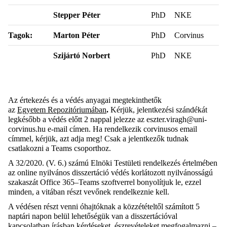
Stepper Péter
PhD
NKE
Tagok:
Marton Péter
PhD
Corvinus
Szijártó Norbert
PhD
NKE
Az értekezés és a védés anyagai
megtekinthetők
a
z
Egyetem Repozitóriumában
.
Kérjük, jelentkezési szándékát
legkésőbb a védés előtt 2 nappal jelezze az eszter.viragh@uni-
corvinus.hu e-mail címen. Ha rendelkezik corvinusos email
címmel, kérjük, azt adja meg! Csak a jelentkezők tudnak
csatlakozni a Teams csoporthoz.
A 32/2020. (V. 6.) számú Elnöki Testületi rendelkezés értelmében
az online nyilvános disszertáció védés korlátozott nyilvánosságú
szakaszát Office 365–Teams szoftverrel bonyolítjuk le, ezzel
minden, a vitában részt vevőnek rendelkeznie kell.
A védésen részt venni óhajtóknak a közzétételtől számított 5
naptári napon belül lehetőségük van a disszertációval
kapcsolatban írásban kérdéseket, észrevételeket megfogalmazni –