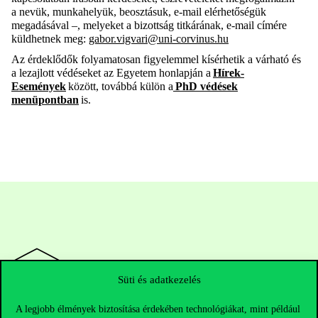
a nevük, munkahelyük, beosztásuk, e-mail elérhetőségük
megadásával –, melyeket a bizottság titkárának, e-mail címére
küldhetnek meg:
gabor.vigvari@uni-corvinus.hu
Az érdeklődők folyamatosan figyelemmel kísérhetik a várható és
a lezajlott védéseket az Egyetem honlapján a
Hírek-
Események
között, továbbá külön a
PhD védések
menüpontban
is.
Süti és adatkezelés
A legjobb élmények biztosítása érdekében technológiákat, mint például