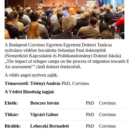
A Budapesti Corvinus Egyetem Egyetemi Doktori Tanácsa
nyilvános védésre bocsátotta Sebastian Paul doktorjelölt
(Nemzetközi Kapcsolatok és Politikatudomámyi Doktori Iskola)
„The impact of refugee camps on the process of migration towards 
An assessment’” című doktori értekezését.
A védés angol nyelven zajlik.
Témavezető
:
Tétényi András
PhD, Corvinus
A Védési Bizottság tagjai:
Elnök:
Benczes István
PhD
Corvinus
Titkár:
Vigvári Gábor
PhD
Corvinus
Bírálók:
Lehoczki Bernadett
PhD
Corvinus