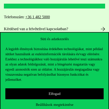
Telefonszám:
+36 1 482 5000
Kérdésed van a felvételivel kapcsolatban?
Süti és adatkezelés
Oktatói elérhetőségek
A legjobb élmények biztosítása érdekében technológiákat, mint például
HUB jelenlegi hallgatóinknak
sütiket használunk az eszközinformációk tárolására és/vagy elérésére.
Ezekhez a technológiákhoz való hozzájárulás lehetővé teszi számunkra
Sajtó:
press@uni-corvinus.hu
az olyan adatok feldolgozását, mint a böngészési magatartás vagy
egyedi azonosítók ezen az oldalon. A hozzájárulás megtagadása vagy
visszavonása negatívan befolyásolhat bizonyos funkciókat és
jellemzőket.
Elfogad
Hasznos linkek
Beállítások megtekintése