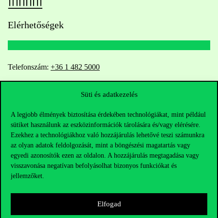
Elérhetőségek
Telefonszám:
+36 1 482 5000
Kérdésed van a felvételivel kapcsolatban?
Süti és adatkezelés
Oktatói elérhetőségek
A legjobb élmények biztosítása érdekében technológiákat, mint például
sütiket használunk az eszközinformációk tárolására és/vagy elérésére.
Ezekhez a technológiákhoz való hozzájárulás lehetővé teszi számunkra
HUB jelenlegi hallgatóinknak
az olyan adatok feldolgozását, mint a böngészési magatartás vagy
egyedi azonosítók ezen az oldalon. A hozzájárulás megtagadása vagy
Sajtó:
press@uni-corvinus.hu
visszavonása negatívan befolyásolhat bizonyos funkciókat és
jellemzőket.
Elfogad