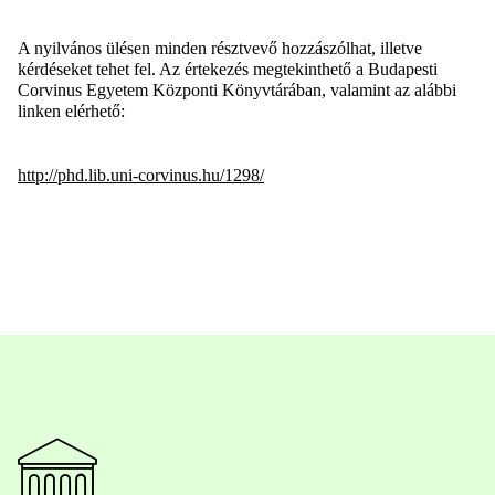
A nyilvános ülésen minden résztvevő hozzászólhat, illetve
kérdéseket tehet fel. Az értekezés megtekinthető a Budapesti
Corvinus Egyetem Központi Könyvtárában, valamint az alábbi
linken elérhető:
http://phd.lib.uni-corvinus.hu/1298/