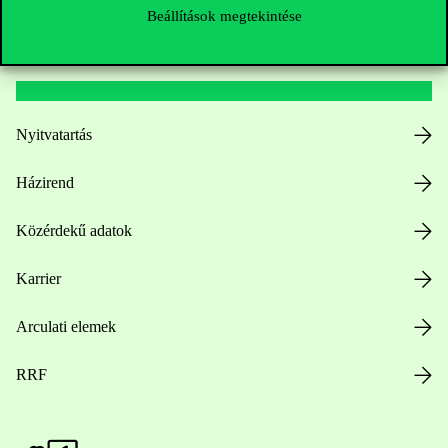
Beállítások megtekintése
Hasznos linkek
Nyitvatartás
Házirend
Közérdekű adatok
Karrier
Arculati elemek
RRF