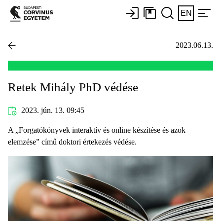
EN
2023.06.13.
Retek Mihály PhD védése
2023. jún. 13. 09:45
A „Forgatókönyvek interaktív és online készítése és azok
elemzése” című doktori értekezés védése.