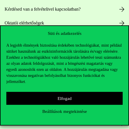
Kérdésed van a felvételivel kapcsolatban?
Oktatói elérhetőségek
Süti és adatkezelés
HUB jelenlegi hallgatóinknak
A legjobb élmények biztosítása érdekében technológiákat, mint például
Sajtó:
press@uni-corvinus.hu
sütiket használunk az eszközinformációk tárolására és/vagy elérésére.
Ezekhez a technológiákhoz való hozzájárulás lehetővé teszi számunkra
az olyan adatok feldolgozását, mint a böngészési magatartás vagy
egyedi azonosítók ezen az oldalon. A hozzájárulás megtagadása vagy
visszavonása negatívan befolyásolhat bizonyos funkciókat és
jellemzőket.
Hasznos linkek
Elfogad
Beállítások megtekintése
Nyitvatartás