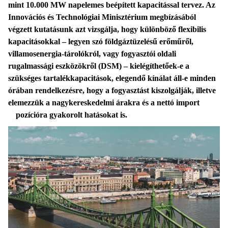
mint 10.000 MW napelemes beépített kapacitással tervez. Az
Innovációs és Technológiai Minisztérium megbízásából
végzett kutatásunk azt vizsgálja, hogy különböző flexibilis
kapacitásokkal – legyen szó földgáztüzelésű erőműről,
villamosenergia-tárolókról, vagy fogyasztói oldali
rugalmassági eszközökről (DSM) – kielégíthetőek-e a
szükséges tartalékkapacitások, elegendő kínálat áll-e minden
órában rendelkezésre, hogy a fogyasztást kiszolgálják, illetve
elemezzük a nagykereskedelmi árakra és a nettó import
pozícióra gyakorolt hatásokat is.