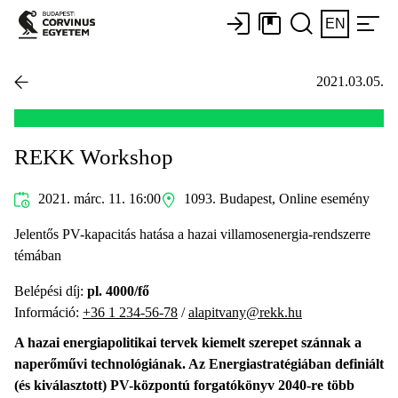
EN
2021.03.05.
REKK Workshop
2021. márc. 11. 16:00
1093. Budapest, Online esemény
Jelentős PV-kapacitás hatása a hazai villamosenergia-rendszerre
témában
Belépési díj:
pl. 4000/fő
Információ:
+36 1 234-56-78
/
alapitvany@rekk.hu
A hazai energiapolitikai tervek kiemelt szerepet szánnak a
naperőművi technológiának. Az Energiastratégiában definiált
(és kiválasztott) PV-központú forgatókönyv 2040-re több