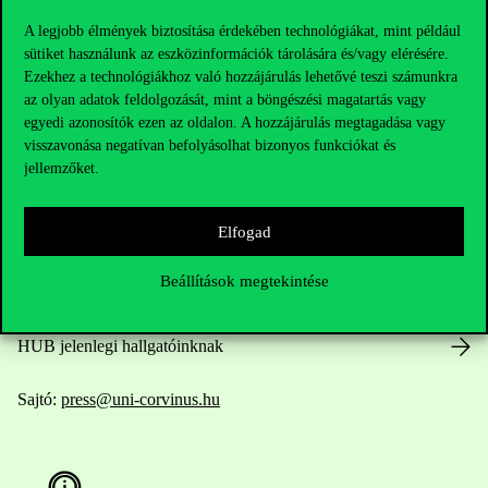
A legjobb élmények biztosítása érdekében technológiákat, mint például
sütiket használunk az eszközinformációk tárolására és/vagy elérésére.
Ezekhez a technológiákhoz való hozzájárulás lehetővé teszi számunkra
Elérhetőségek
az olyan adatok feldolgozását, mint a böngészési magatartás vagy
egyedi azonosítók ezen az oldalon. A hozzájárulás megtagadása vagy
visszavonása negatívan befolyásolhat bizonyos funkciókat és
jellemzőket.
Telefonszám:
+36 1 482 5000
Elfogad
Kérdésed van a felvételivel kapcsolatban?
Beállítások megtekintése
Oktatói elérhetőségek
HUB jelenlegi hallgatóinknak
Sajtó:
press@uni-corvinus.hu