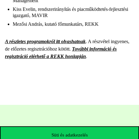
Management
Kiss Evelin, rendszerirányítás és piacműködtetés-fejlesztési
igazgató, MAVIR
Mezősi András, kutató főmunkatárs, REKK
A részletes programokról itt olvashatnak
. A részvétel ingyenes,
de előzetes regisztrációhoz kötött.
További információ és
regisztráció elérhető a REKK honlapján
.
Süti és adatkezelés