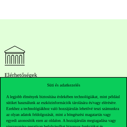
Elérhetőségek
Süti és adatkezelés
A legjobb élmények biztosítása érdekében technológiákat, mint például
Telefonszám:
+36 1 482 5000
sütiket használunk az eszközinformációk tárolására és/vagy elérésére.
Ezekhez a technológiákhoz való hozzájárulás lehetővé teszi számunkra
Kérdésed van a felvételivel kapcsolatban?
az olyan adatok feldolgozását, mint a böngészési magatartás vagy
egyedi azonosítók ezen az oldalon. A hozzájárulás megtagadása vagy
visszavonása negatívan befolyásolhat bizonyos funkciókat és
Oktatói elérhetőségek