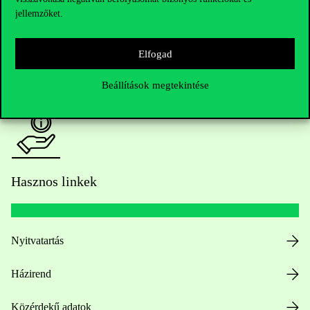
jellemzőket.
HUB jelenlegi hallgatóinknak
Elfogad
Sajtó:
press@uni-corvinus.hu
Beállítások megtekintése
Hasznos linkek
Nyitvatartás
Házirend
Közérdekű adatok