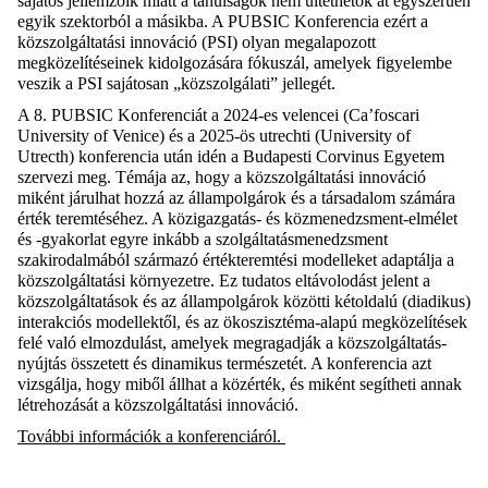
sajátos jellemzőik miatt a tanulságok nem ültethetők át egyszerűen
egyik szektorból a másikba. A PUBSIC Konferencia ezért a
közszolgáltatási innováció (PSI) olyan megalapozott
megközelítéseinek kidolgozására fókuszál, amelyek figyelembe
veszik a PSI sajátosan „közszolgálati” jellegét.
A 8. PUBSIC Konferenciát a 2024-es velencei (Ca’foscari
University of Venice) és a 2025-ös utrechti (University of
Utrecth) konferencia után idén a Budapesti Corvinus Egyetem
szervezi meg. Témája az, hogy a közszolgáltatási innováció
miként járulhat hozzá az állampolgárok és a társadalom számára
érték teremtéséhez. A közigazgatás- és közmenedzsment-elmélet
és -gyakorlat egyre inkább a szolgáltatásmenedzsment
szakirodalmából származó értékteremtési modelleket adaptálja a
közszolgáltatási környezetre. Ez tudatos eltávolodást jelent a
közszolgáltatások és az állampolgárok közötti kétoldalú (diadikus)
interakciós modellektől, és az ökoszisztéma-alapú megközelítések
felé való elmozdulást, amelyek megragadják a közszolgáltatás-
nyújtás összetett és dinamikus természetét. A konferencia azt
vizsgálja, hogy miből állhat a közérték, és miként segítheti annak
létrehozását a közszolgáltatási innováció.
További információk a konferenciáról.