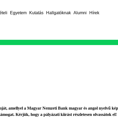
ételi
Egyetem
Kutatás
Hallgatóknak
Alumni
Hírek
ját, amellyel a Magyar Nemzeti Bank magyar és angol nyelvű ké
ogat. Kérjük, hogy a pályázati kiírást részletesen olvassátok el!