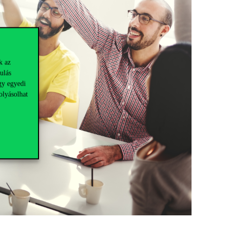
k az
ulás
gy egyedi
olyásolhat