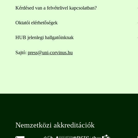
Kérdésed van a felvételivel kapcsolatban?
Oktatói elérhetőségek
HUB jelenlegi hallgatóinknak
Sajtó:
press@uni-corvinus.hu
Nemzetközi akkreditációk