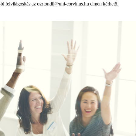
bi felvilágosítás az
osztondij@uni-corvinus.hu
címen kérhető.