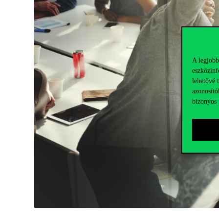
A legjobb
eszközinf
lehetővé 
azonosító
bizonyos 