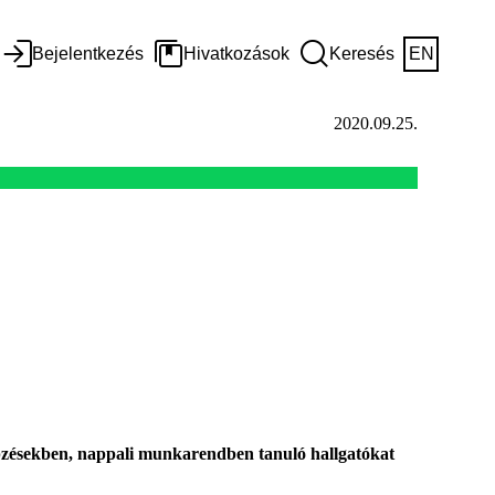
Bejelentkezés
Hivatkozások
Keresés
EN
2020.09.25.
pzésekben, nappali munkarendben tanuló hallgatókat