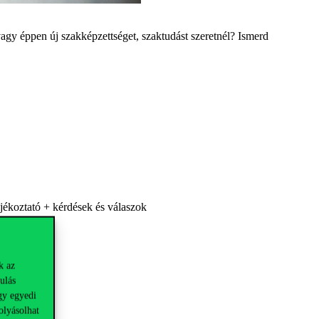
vagy éppen új szakképzettséget, szaktudást szeretnél? Ismerd
ékoztató + kérdések és válaszok
k az
ulás
gy egyedi
olyásolhat