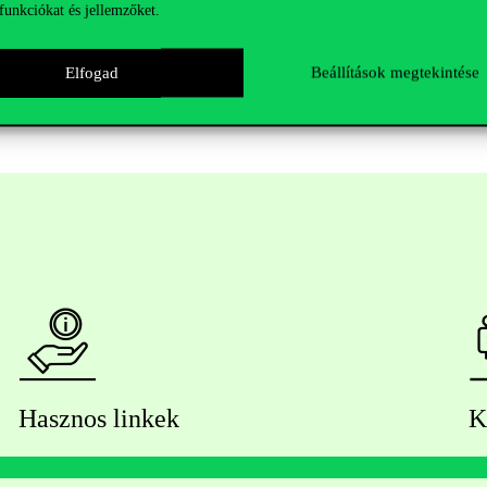
funkciókat és jellemzőket.
koztató + kérdések és válaszok
gazgató) Kérdéseiteket akár már a
Facebook eseményben
is feltehet
Elfogad
Beállítások megtekintése
Hasznos linkek
K