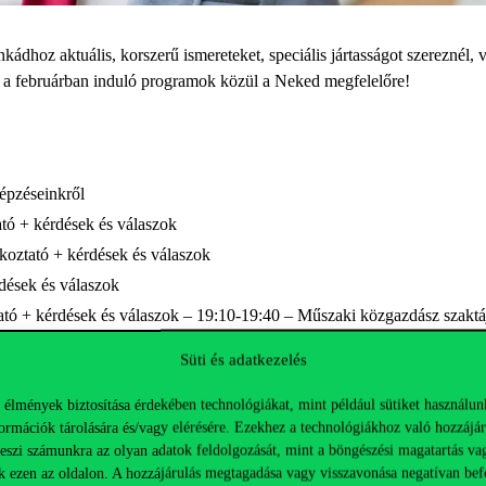
ádhoz aktuális, korszerű ismereteket, speciális jártasságot szereznél, 
 a februárban induló programok közül a Neked megfelelőre!
épzéseinkről
tó + kérdések és válaszok
koztató + kérdések és válaszok
rdések és válaszok
tó + kérdések és válaszok – 19:10-19:40 – Műszaki közgazdász szaktáj
Süti és adatkezelés
épzéseinkről
 élmények biztosítása érdekében technológiákat, mint például sütiket használun
ékoztató + kérdések és válaszok
ormációk tárolására és/vagy elérésére. Ezekhez a technológiákhoz való hozzájár
+ kérdések és válaszok
teszi számunkra az olyan adatok feldolgozását, mint a böngészési magatartás va
k ezen az oldalon. A hozzájárulás megtagadása vagy visszavonása negatívan bef
dések és válaszok