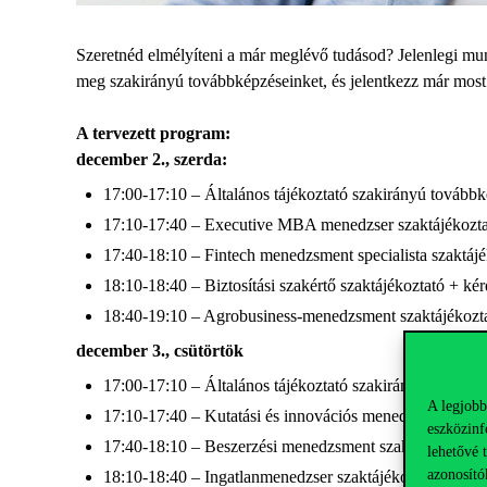
Szeretnéd elmélyíteni a már meglévő tudásod? Jelenlegi munk
meg szakirányú továbbképzéseinket, és jelentkezz már most
A tervezett program:
december 2., szerda:
17:00-17:10 – Általános tájékoztató szakirányú továbbk
17:10-17:40 – Executive MBA menedzser szaktájékozta
17:40-18:10 – Fintech menedzsment specialista szaktájé
18:10-18:40 – Biztosítási szakértő szaktájékoztató + ké
18:40-19:10 – Agrobusiness-menedzsment szaktájékozta
december 3., csütörtök
17:00-17:10 – Általános tájékoztató szakirányú továbbk
A legjobb
17:10-17:40 – Kutatási és innovációs menedzser szaktáj
eszközinf
17:40-18:10 – Beszerzési menedzsment szaktájékoztató 
lehetővé 
azonosító
18:10-18:40 – Ingatlanmenedzser szaktájékoztató + kér