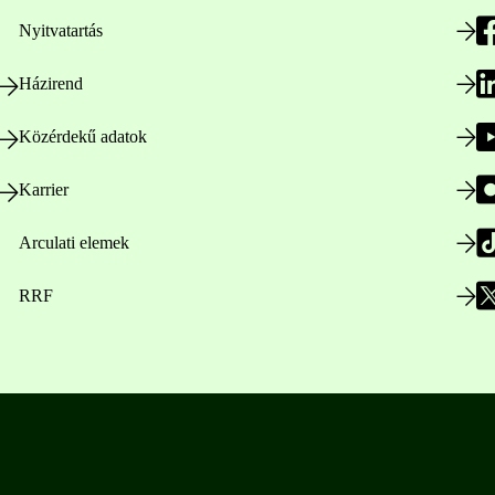
Nyitvatartás
Házirend
Közérdekű adatok
Karrier
Arculati elemek
RRF