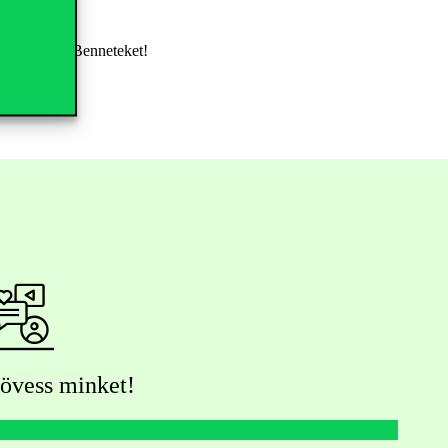
itek. Várunk Benneteket!
övess minket!