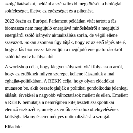
szolgáltatásaikat, például a szén-dioxid megkötését, a biológiai
sokféleséget, illetve az egészséget és a pihenést.
2022 őszén az Európai Parlament példátlan vitát tartott a fás
biomassza nem megújuló energiává minősítéséről a megújuló
energiáról szóló irányelv aktualizálása során, de végül ellene
szavazott. Sokan azonban úgy látják, hogy ez az első lépés afelé,
hogy a fás biomassza kikerüljön a megújuló energiaforrásokról
szóló irányelv hatálya alól.
A workshop célja, hogy kiegyensúlyozott vitát folytasson arról,
hogy az erdőknek milyen szerepet kellene játszaniuk a mai
éghajlat-politikában. A REKK célja, hogy olyan előadókat
mutasson be, akik összefoglalják a politikai gondolkodás jelenlegi
állását, érvekkel a nagyobb változtatások mellett és ellen. Emellett
a REKK bemutatja a nemrégiben kifejlesztett szakpolitikai
elemző eszközét is, amely az erdők szén-dioxid-elnyelésének
költséghatékony és eredményes optimalizálására szolgál.
Előadók: