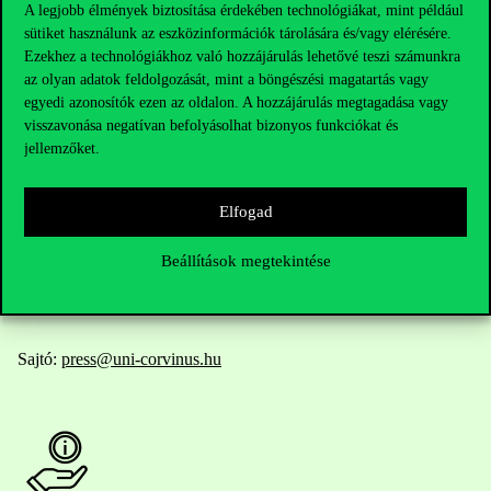
A legjobb élmények biztosítása érdekében technológiákat, mint például
sütiket használunk az eszközinformációk tárolására és/vagy elérésére.
Elérhetőségek
Ezekhez a technológiákhoz való hozzájárulás lehetővé teszi számunkra
az olyan adatok feldolgozását, mint a böngészési magatartás vagy
egyedi azonosítók ezen az oldalon. A hozzájárulás megtagadása vagy
visszavonása negatívan befolyásolhat bizonyos funkciókat és
Telefonszám:
+36 1 482 5000
jellemzőket.
Kérdésed van a felvételivel kapcsolatban?
Elfogad
Oktatói elérhetőségek
Beállítások megtekintése
HUB jelenlegi hallgatóinknak
Sajtó:
press@uni-corvinus.hu