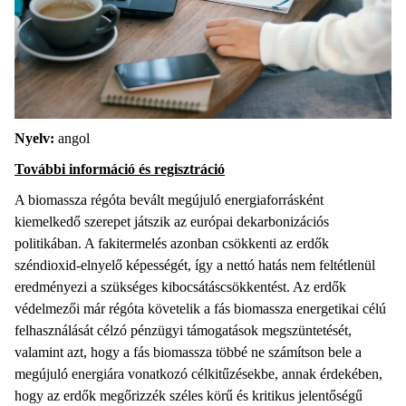
Nyelv:
angol
További információ és regisztráció
A biomassza régóta bevált megújuló energiaforrásként
kiemelkedő szerepet játszik az európai dekarbonizációs
politikában. A fakitermelés azonban csökkenti az erdők
széndioxid-elnyelő képességét, így a nettó hatás nem feltétlenül
eredményezi a szükséges kibocsátáscsökkentést. Az erdők
védelmezői már régóta követelik a fás biomassza energetikai célú
felhasználását célzó pénzügyi támogatások megszüntetését,
valamint azt, hogy a fás biomassza többé ne számítson bele a
megújuló energiára vonatkozó célkitűzésekbe, annak érdekében,
hogy az erdők megőrizzék széles körű és kritikus jelentőségű