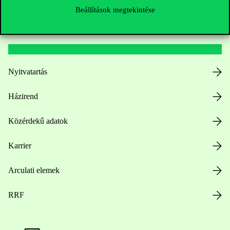
Beállítások megtekintése
Hasznos linkek
Nyitvatartás
Házirend
Közérdekű adatok
Karrier
Arculati elemek
RRF