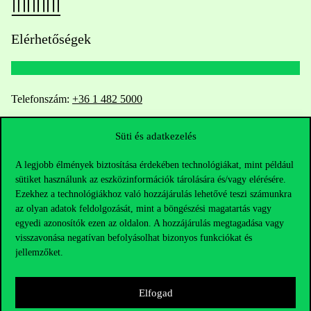
Elérhetőségek
Telefonszám:
+36 1 482 5000
Kérdésed van a felvételivel kapcsolatban?
Süti és adatkezelés
A legjobb élmények biztosítása érdekében technológiákat, mint például
Oktatói elérhetőségek
sütiket használunk az eszközinformációk tárolására és/vagy elérésére.
Ezekhez a technológiákhoz való hozzájárulás lehetővé teszi számunkra
HUB jelenlegi hallgatóinknak
az olyan adatok feldolgozását, mint a böngészési magatartás vagy
egyedi azonosítók ezen az oldalon. A hozzájárulás megtagadása vagy
Sajtó:
press@uni-corvinus.hu
visszavonása negatívan befolyásolhat bizonyos funkciókat és
jellemzőket.
Elfogad