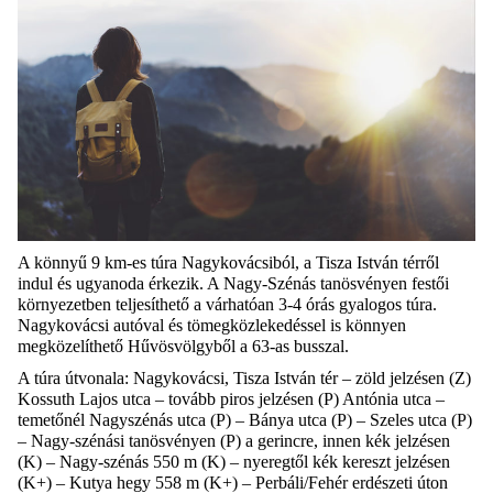
A könnyű 9 km-es túra Nagykovácsiból, a Tisza István térről
indul és ugyanoda érkezik. A Nagy-Szénás tanösvényen festői
környezetben teljesíthető a várhatóan 3-4 órás gyalogos túra.
Nagykovácsi autóval és tömegközlekedéssel is könnyen
megközelíthető Hűvösvölgyből a 63-as busszal.
A túra útvonala: Nagykovácsi, Tisza István tér – zöld jelzésen (Z)
Kossuth Lajos utca – tovább piros jelzésen (P) Antónia utca –
temetőnél Nagyszénás utca (P) – Bánya utca (P) – Szeles utca (P)
– Nagy-szénási tanösvényen (P) a gerincre, innen kék jelzésen
(K) – Nagy-szénás 550 m (K) – nyeregtől kék kereszt jelzésen
(K+) – Kutya hegy 558 m (K+) – Perbáli/Fehér erdészeti úton