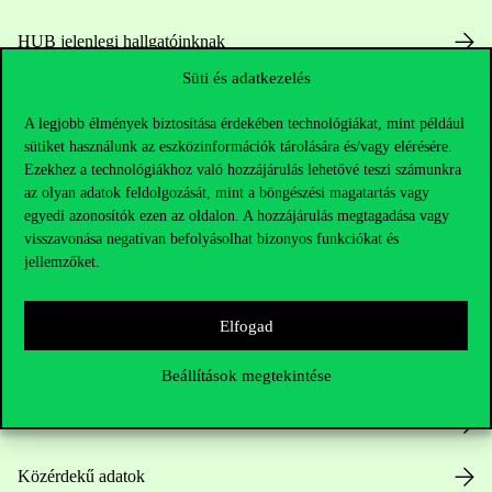
HUB jelenlegi hallgatóinknak
Süti és adatkezelés
Sajtó:
press@uni-corvinus.hu
A legjobb élmények biztosítása érdekében technológiákat, mint például
sütiket használunk az eszközinformációk tárolására és/vagy elérésére.
Ezekhez a technológiákhoz való hozzájárulás lehetővé teszi számunkra
az olyan adatok feldolgozását, mint a böngészési magatartás vagy
egyedi azonosítók ezen az oldalon. A hozzájárulás megtagadása vagy
visszavonása negatívan befolyásolhat bizonyos funkciókat és
jellemzőket.
Hasznos linkek
Elfogad
Nyitvatartás
Beállítások megtekintése
Házirend
Közérdekű adatok