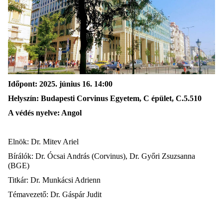
Időpont:
2025. június 16
.
14
:
00
Helyszín: Budapesti Corvinus Egyetem, C épület,
C.5.510
A védés nyelve:
A
ngol
Elnök: Dr. Mitev Ariel
Bírálók: Dr. Ócsai András (Corvinus), Dr. Győri Zsuzsanna
(BGE)
Titkár: Dr. Munkácsi Adrienn
Témavezető: Dr. Gáspár Judit