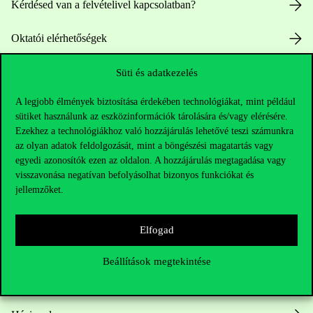
Kérdésed van a felvételivel kapcsolatban?
Oktatói elérhetőségek
HUB jelenlegi hallgatóinknak
Süti és adatkezelés
A legjobb élmények biztosítása érdekében technológiákat, mint például
Sajtó:
press@uni-corvinus.hu
sütiket használunk az eszközinformációk tárolására és/vagy elérésére.
Ezekhez a technológiákhoz való hozzájárulás lehetővé teszi számunkra
az olyan adatok feldolgozását, mint a böngészési magatartás vagy
egyedi azonosítók ezen az oldalon. A hozzájárulás megtagadása vagy
visszavonása negatívan befolyásolhat bizonyos funkciókat és
jellemzőket.
Hasznos linkek
Elfogad
Beállítások megtekintése
Nyitvatartás