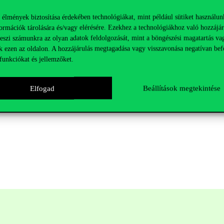
 élmények biztosítása érdekében technológiákat, mint például sütiket használun
ormációk tárolására és/vagy elérésére. Ezekhez a technológiákhoz való hozzájár
sztott előadások szerkesztett változata a konferencia tanulmánykötetébe
teszi számunkra az olyan adatok feldolgozását, mint a böngészési magatartás va
ont Turizmus Bulletin, illetve a Magyar Közlekedéstudományi és Logi
k ezen az oldalon. A hozzájárulás megtagadása vagy visszavonása negatívan bef
funkciókat és jellemzőket.
ovábbi tudnivalók a
Központ oldalán
érhetők el.
Elfogad
Beállítások megtekintése
an regisztrációhoz kötött. Regisztrálni 2023. február 23-ig az alábbi l