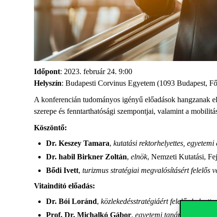
Időpont
: 2023. február 24. 9:00
Helyszín
: Budapesti Corvinus Egyetem (1093 Budapest, Fő
A konferencián tudományos igényű előadások hangzanak el a m
szerepe és fenntarthatósági szempontjai, valamint a mobili
Köszöntő:
Dr. Keszey Tamara
,
kutatási rektorhelyettes, egyetemi
Dr. habil Birkner Zoltán
,
elnök
, Nemzeti Kutatási, Fe
Bődi Ivett
,
turizmus stratégiai megvalósításért felelős 
Vitaindító előadás:
Dr. Bói Loránd
,
közlekedésstratégiáért felelős helyette
Prof. Dr. Michalkó Gábor
,
egyetemi tanár
, Budapesti