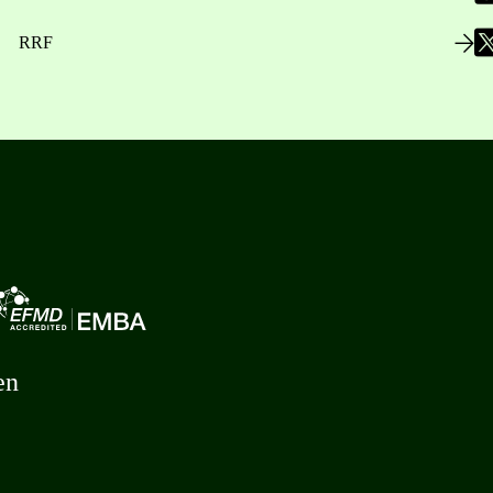
RRF
en