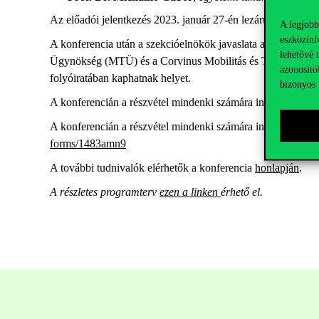
Az előadói jelentkezés 2023. január 27-én lezárult.
A legjobb
eszközinf
A konferencia után a szekcióelnökök javaslata alapján kivála
lehetővé 
Ügynökség (MTÜ) és a Corvinus Mobilitás és Turizmus Közp
azonosító
folyóiratában kaphatnak helyet.
bizonyos 
A konferencián a részvétel mindenki számára ingyenes. A t
A konferencián a részvétel mindenki számára ingyenes, azonb
forms/1483amn9
A további tudnivalók elérhetők a konferencia
honlapján
.
A részletes programterv
ezen a linken
érhető el.