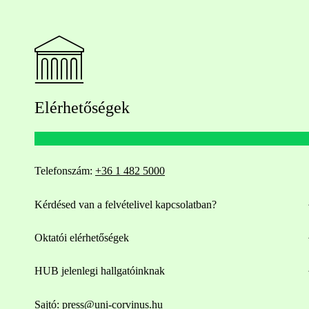
Elérhetőségek
Telefonszám:
+36 1 482 5000
Kérdésed van a felvételivel kapcsolatban?
Oktatói elérhetőségek
HUB jelenlegi hallgatóinknak
Sajtó:
press@uni-corvinus.hu