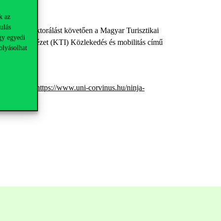
k az
ulás
n, illetve lektorálást követően a Magyar Turisztikai
gy egyedi
sztikai Intézet (KTI) Közlekedés és mobilitás című
olyásolhat
inken lehet:
https://www.uni-corvinus.hu/ninja-