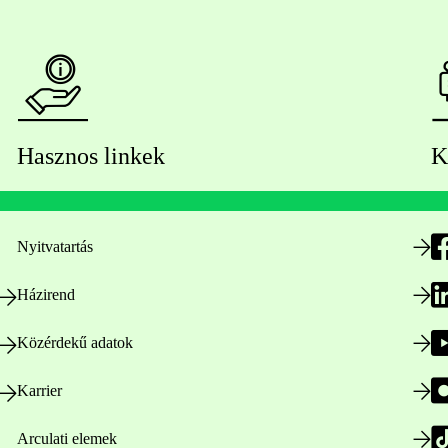
Hasznos linkek
K
Nyitvatartás
Házirend
Közérdekű adatok
Karrier
Arculati elemek