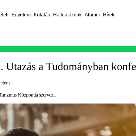
ételi
Egyetem
Kutatás
Hallgatóknak
Alumni
Hírek
 6. Utazás a Tudományban konfe
yetem
 Turizmus Központja szervezi.