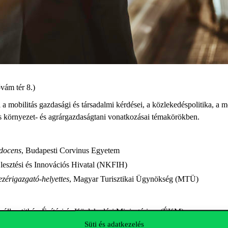
vám tér 8.)
obilitás gazdasági és társadalmi kérdései, a közlekedéspolitika, a mob
tás környezet- és agrárgazdaságtani vonatkozásai témakörökben.
 docens
, Budapesti Corvinus Egyetem
jlesztési és Innovációs Hivatal (NKFIH)
vezérigazgató-helyettes
, Magyar Turisztikai Ügynökség (MTÜ)
s államtitkár
, Építési és Közlekedési Minisztérium (ÉKM)
Süti és adatkezelés
 Corvinus Egyetem Fenntartható Fejlődés Intézet Turizmus Tanszék