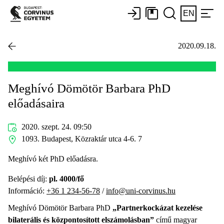
EN
2020.09.18.
Meghívó Dömötör Barbara PhD
előadásaira
2020. szept. 24. 09:50
1093. Budapest, Közraktár utca 4-6. 7
Meghívó két PhD előadásra.
Belépési díj:
pl. 4000/fő
Információ:
+36 1 234-56-78
/
info@uni-corvinus.hu
Meghívó Dömötör Barbara PhD
„Partnerkockázat kezelése
bilaterális és központosított elszámolásban”
című magyar