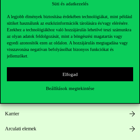
Süti és adatkezelés
A legjobb élmények biztosítása érdekében technológiákat, mint például
sütiket használunk az eszközinformációk tárolására és/vagy elérésére.
Ezekhez a technológiákhoz való hozzájárulás lehetővé teszi számunkra
az olyan adatok feldolgozását, mint a böngészési magatartás vagy
Hasznos linkek
egyedi azonosítók ezen az oldalon. A hozzájárulás megtagadása vagy
visszavonása negatívan befolyásolhat bizonyos funkciókat és
jellemzőket.
Nyitvatartás
Elfogad
Házirend
Beállítások megtekintése
Közérdekű adatok
Karrier
Arculati elemek