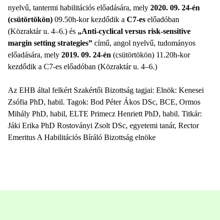
nyelvű, tantermi habilitációs előadására, mely
2020. 09. 24-én
(csütörtökön)
09.50h-kor kezdődik a
C7-es
előadóban
(Közraktár u. 4–6.) és
„Anti-cyclical versus risk-sensitive
margin setting strategies”
című, angol nyelvű, tudományos
előadására, mely
2019. 09. 24-én
(csütörtökön) 11.20h-kor
kezdődik a C7-es előadóban (Közraktár u. 4–6.)
Az EHB által felkért Szakértői Bizottság tagjai: Elnök: Kenesei
Zsófia PhD, habil. Tagok: Bod Péter Ákos DSc, BCE, Ormos
Mihály PhD, habil, ELTE Primecz Henriett PhD, habil. Titkár:
Jáki Erika PhD Rostoványi Zsolt DSc, egyetemi tanár, Rector
Emeritus A Habilitációs Bíráló Bizottság elnöke