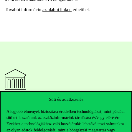
További információ
az alábbi linken
érhető el.
Elérhetőségek
Süti és adatkezelés
A legjobb élmények biztosítása érdekében technológiákat, mint például
sütiket használunk az eszközinformációk tárolására és/vagy elérésére.
Ezekhez a technológiákhoz való hozzájárulás lehetővé teszi számunkra
Telefonszám:
+36 1 482 5000
az olyan adatok feldolgozását, mint a böngészési magatartás vagy