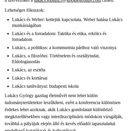
a szervezőket a
lukacs50plusz1@googlegroups.com
címen.
Lehetséges fókuszok:
Lukács és Weber: kettejük kapcsolata, Weber hatása Lukács
munkásságában
Lukács és a forradalom: Taktika és etika, erkölcs és
forradalom
Lukács, a politikus: a kommunista párthoz való viszonya
Lukács, a filozófus: Történelem és osztálytudat,
Eldologiasodás
Lukács, az esztéta
Lukács és kortársai
Lukács tanítványai: budapesti iskola
Lukács György gazdag életművét nem lehet külön
tudományterületekre leszűkíteni, ezért a konferencia különösen
érdekes lehet azoknak, akik Lukács gondolatait különböző
megközelítésekben vagy interdiszciplináris módokon vizsgálják,
továbbá a pályájuk elején álló és kevés előadói tapasztalattal
rendelkező kutatóknak és hallgatóknak.