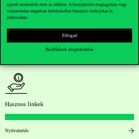
egyedi azonosítók ezen az oldalon. A hozzájárulás megtagadása vagy
Kérdésed van a felvételivel kapcsolatban?
visszavonása negatívan befolyásolhat bizonyos funkciókat és
jellemzőket.
Oktatói elérhetőségek
Elfogad
HUB jelenlegi hallgatóinknak
Beállítások megtekintése
Sajtó:
press@uni-corvinus.hu
Hasznos linkek
Nyitvatartás