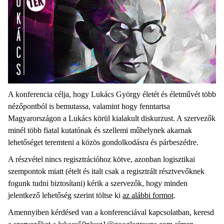
A konferencia célja, hogy Lukács György életét és életművét több
nézőpontból is bemutassa, valamint hogy fenntartsa
Magyarországon a Lukács körül kialakult diskurzust. A szervezők
minél több fiatal kutatónak és szellemi műhelynek akarnak
lehetőséget teremteni a közös gondolkodásra és párbeszédre.
A részvétel nincs regisztrációhoz kötve, azonban logisztikai
szempontok miatt (ételt és italt csak a regisztrált résztvevőknek
fogunk tudni biztosítani) kérik a szervezők, hogy minden
jelentkező lehetőség szerint töltse ki
az alábbi formot
.
Amennyiben kérdésed van a konferenciával kapcsolatban, keresd