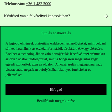
Telefonszám:
+36 1 482 5000
Kérdésed van a felvételivel kapcsolatban?
Oktatói elérhetőségek
Süti és adatkezelés
HUB jelenlegi hallgatóinknak
A legjobb élmények biztosítása érdekében technológiákat, mint például
sütiket használunk az eszközinformációk tárolására és/vagy elérésére.
Sajtó:
press@uni-corvinus.hu
Ezekhez a technológiákhoz való hozzájárulás lehetővé teszi számunkra
az olyan adatok feldolgozását, mint a böngészési magatartás vagy
egyedi azonosítók ezen az oldalon. A hozzájárulás megtagadása vagy
visszavonása negatívan befolyásolhat bizonyos funkciókat és
jellemzőket.
Elfogad
Hasznos linkek
Beállítások megtekintése