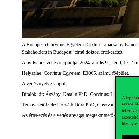
A Budapesti Corvinus Egyetem Doktori Tanácsa nyilvános 
Stakeholders in Budapest” című doktori értekezését.
A nyilvános védés időpontja: 2024. április 9., kedd, 17.15 ó
Helyszíne: Corvinus Egyetem, E3005. számú főépület.
A védés nyelve: angol.
Bírálók: dr: Ásványi Katalin PhD, Corvinus; Lukács Rita
A legjobb
eszközinf
Témavezetők: dr: Horváth Dóra PhD, Cosovan Attila PhD
lehetővé 
Az értekezés és a védés anyagai megtekinthetők az Egyet
azonosító
bizonyos 