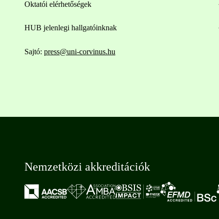
Oktatói elérhetőségek
HUB jelenlegi hallgatóinknak
Sajtó:
press@uni-corvinus.hu
Nemzetközi akkreditációk