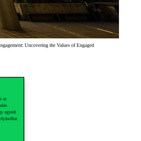
 Engagement: Uncovering the Values of Engaged
k az
ulás
gy egyedi
olyásolhat