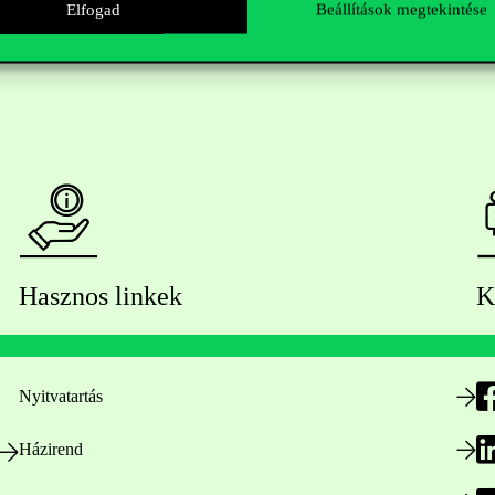
Elfogad
Beállítások megtekintése
Hasznos linkek
K
Nyitvatartás
Házirend