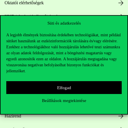
Oktatói elérhetőségek
HUB jelenlegi hallgatóinknak
Süti és adatkezelés
Sajtó:
press@uni-corvinus.hu
A legjobb élmények biztosítása érdekében technológiákat, mint például
sütiket használunk az eszközinformációk tárolására és/vagy elérésére.
Ezekhez a technológiákhoz való hozzájárulás lehetővé teszi számunkra
az olyan adatok feldolgozását, mint a böngészési magatartás vagy
egyedi azonosítók ezen az oldalon. A hozzájárulás megtagadása vagy
visszavonása negatívan befolyásolhat bizonyos funkciókat és
jellemzőket.
Hasznos linkek
Elfogad
Beállítások megtekintése
Nyitvatartás
Házirend