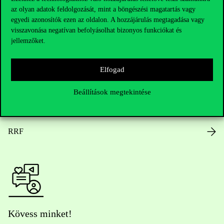
az olyan adatok feldolgozását, mint a böngészési magatartás vagy
Nyitvatartás
egyedi azonosítók ezen az oldalon. A hozzájárulás megtagadása vagy
visszavonása negatívan befolyásolhat bizonyos funkciókat és
Házirend
jellemzőket.
Közérdekű adatok
Elfogad
Karrier
Beállítások megtekintése
Arculati elemek
RRF
Kövess minket!