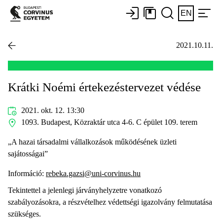
EN
2021.10.11.
Krátki Noémi értekezéstervezet védése
2021. okt. 12. 13:30
1093. Budapest, Közraktár utca 4-6. C épület 109. terem
„A hazai társadalmi vállalkozások működésének üzleti
sajátosságai”
Információ:
rebeka.gazsi@uni-corvinus.hu
Tekintettel a jelenlegi járványhelyzetre vonatkozó
szabályozásokra, a részvételhez védettségi igazolvány felmutatása
szükséges.