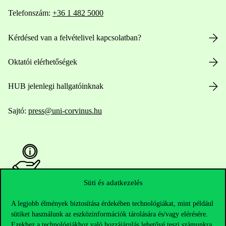
Telefonszám:
+36 1 482 5000
Kérdésed van a felvételivel kapcsolatban?
Oktatói elérhetőségek
HUB jelenlegi hallgatóinknak
Sajtó:
press@uni-corvinus.hu
Süti és adatkezelés
Hasznos linkek
A legjobb élmények biztosítása érdekében technológiákat, mint például
sütiket használunk az eszközinformációk tárolására és/vagy elérésére.
Ezekhez a technológiákhoz való hozzájárulás lehetővé teszi számunkra