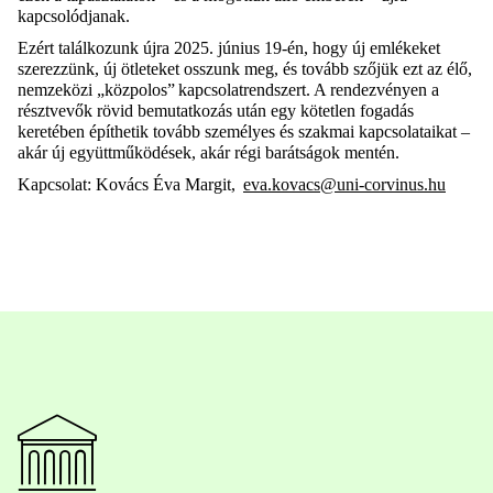
kapcsolódjanak.
Ezért találkozunk újra 2025. június 19-én, hogy új emlékeket
szerezzünk, új ötleteket osszunk meg, és tovább szőjük ezt az élő,
nemzeközi „közpolos” kapcsolatrendszert. A rendezvényen a
résztvevők rövid bemutatkozás után egy kötetlen fogadás
keretében építhetik tovább személyes és szakmai kapcsolataikat –
akár új együttműködések, akár régi barátságok mentén.
Kapcsolat:
Kovács Éva Margit,
eva.kovacs@uni-corvinus.hu