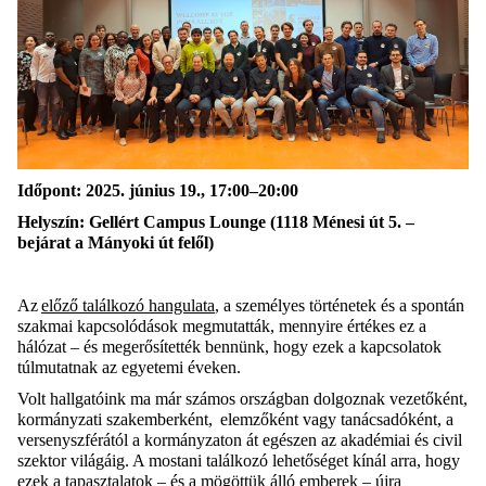
Időpont: 2025. június 19., 17:00–20:00
Helyszín: Gellért Campus Lounge (1118 Ménesi út 5. –
bejárat a Mányoki út felől)
Az
előző találkozó hangulata
, a személyes történetek és a spontán
szakmai kapcsolódások megmutatták, mennyire értékes ez a
hálózat – és megerősítették bennünk, hogy ezek a kapcsolatok
túlmutatnak az egyetemi éveken.
Volt hallgatóink ma már számos országban dolgoznak vezetőként,
kormányzati szakemberként, elemzőként vagy tanácsadóként, a
versenyszférától a kormányzaton át egészen az akadémiai és civil
szektor világáig. A mostani találkozó lehetőséget kínál arra, hogy
ezek a tapasztalatok – és a mögöttük álló emberek – újra