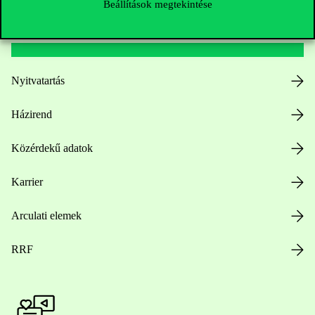
Beállítások megtekintése
Hasznos linkek
Nyitvatartás
Házirend
Közérdekű adatok
Karrier
Arculati elemek
RRF