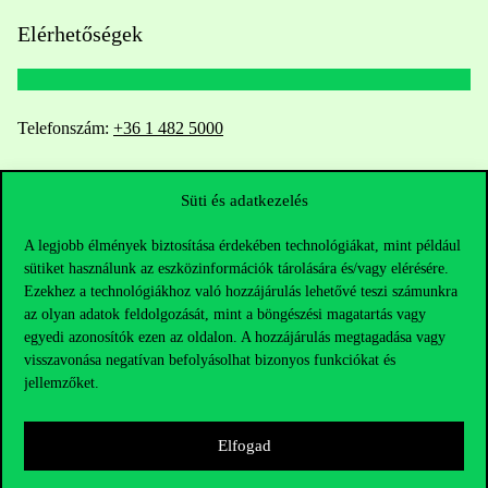
Elérhetőségek
Telefonszám:
+36 1 482 5000
Kérdésed van a felvételivel kapcsolatban?
Süti és adatkezelés
Oktatói elérhetőségek
A legjobb élmények biztosítása érdekében technológiákat, mint például
sütiket használunk az eszközinformációk tárolására és/vagy elérésére.
HUB jelenlegi hallgatóinknak
Ezekhez a technológiákhoz való hozzájárulás lehetővé teszi számunkra
az olyan adatok feldolgozását, mint a böngészési magatartás vagy
egyedi azonosítók ezen az oldalon. A hozzájárulás megtagadása vagy
Sajtó:
press@uni-corvinus.hu
visszavonása negatívan befolyásolhat bizonyos funkciókat és
jellemzőket.
Elfogad