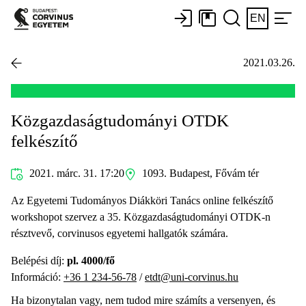
EN
2021.03.26.
Közgazdaságtudományi OTDK
felkészítő
2021. márc. 31. 17:20
1093. Budapest, Fővám tér
Az Egyetemi Tudományos Diákköri Tanács online felkészítő
workshopot szervez a 35. Közgazdaságtudományi OTDK-n
résztvevő, corvinusos egyetemi hallgatók számára.
Belépési díj:
pl. 4000/fő
Információ:
+36 1 234-56-78
/
etdt@uni-corvinus.hu
Ha bizonytalan vagy, nem tudod mire számíts a versenyen, és