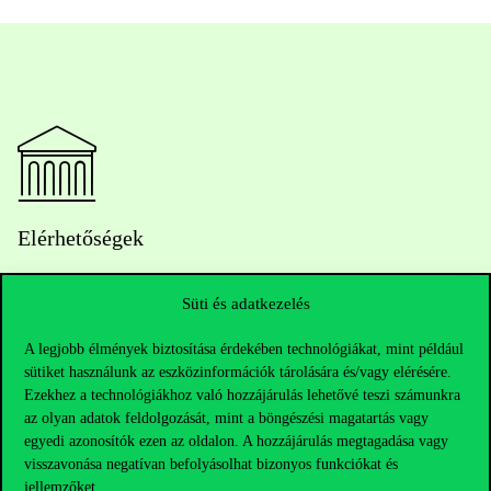
Elérhetőségek
Süti és adatkezelés
Telefonszám:
+36 1 482 5000
A legjobb élmények biztosítása érdekében technológiákat, mint például
sütiket használunk az eszközinformációk tárolására és/vagy elérésére.
Kérdésed van a felvételivel kapcsolatban?
Ezekhez a technológiákhoz való hozzájárulás lehetővé teszi számunkra
az olyan adatok feldolgozását, mint a böngészési magatartás vagy
Oktatói elérhetőségek
egyedi azonosítók ezen az oldalon. A hozzájárulás megtagadása vagy
visszavonása negatívan befolyásolhat bizonyos funkciókat és
jellemzőket.