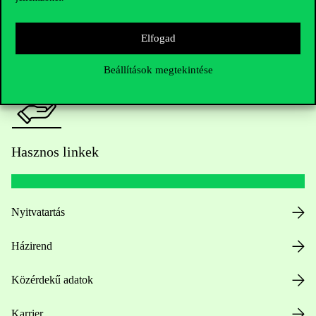
HUB jelenlegi hallgatóinknak
Sajtó:
press@uni-corvinus.hu
Elfogad
Beállítások megtekintése
Hasznos linkek
Nyitvatartás
Házirend
Közérdekű adatok
Karrier