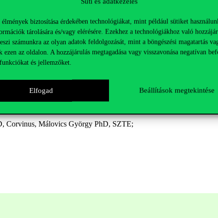
Süti és adatkezelés
 élmények biztosítása érdekében technológiákat, mint például sütiket használun
ting in sustainability research”
ormációk tárolására és/vagy elérésére. Ezekhez a technológiákhoz való hozzájár
teszi számunkra az olyan adatok feldolgozását, mint a böngészési magatartás va
k ezen az oldalon. A hozzájárulás megtagadása vagy visszavonása negatívan bef
adó
funkciókat és jellemzőket.
Elfogad
Beállítások megtekintése
D, Corvinus, Málovics György PhD, SZTE;