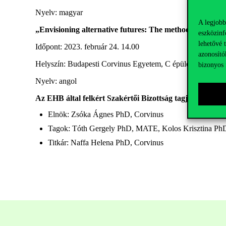
Nyelv: magyar
A legjobb
„Envisioning alternative futures: The method of backcas
eszközinf
lehetővé 
Időpont: 2023. február 24. 14.00
azonosító
Helyszín: Budapesti Corvinus Egyetem, C épület, IX. Elő
bizonyos 
Nyelv: angol
Az EHB által felkért Szakértői Bizottság tagjai:
Elnök: Zsóka Ágnes PhD, Corvinus
Tagok: Tóth Gergely PhD, MATE, Kolos Krisztina Ph
Titkár: Naffa Helena PhD, Corvinus