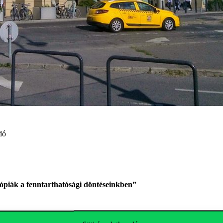
adó
tópiák a fenntarthatósági döntéseinkben”
őadó