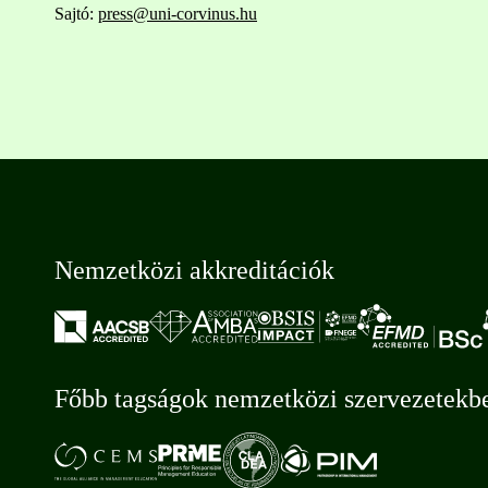
Sajtó:
press@uni-corvinus.hu
Nemzetközi akkreditációk
Főbb tagságok nemzetközi szervezetekb