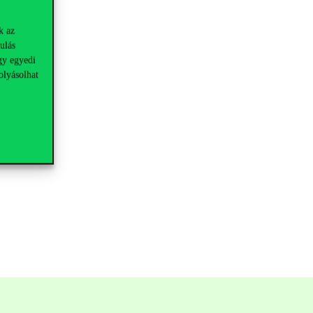
k az
ulás
gy egyedi
olyásolhat