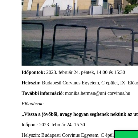
Időpontok:
2023. február 24. péntek, 14:00 és 15:30
Helyszín:
Budapesti Corvinus Egyetem, C épület, IX. Elő
További információ
: monika.herman@uni-corvinus.hu
Előadások:
„Vissza a jövőből, avagy hogyan segítenek nekünk az u
Időpont: 2023. február 24. 15.30
Helyszín: Budapesti Corvinus Egyetem, C épület, IX-es el