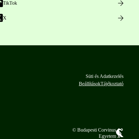
TikTok
X
Süti és Adatkezelés
Beállítások
Tájékoztató
© Budapesti Corvinus
Egyetem