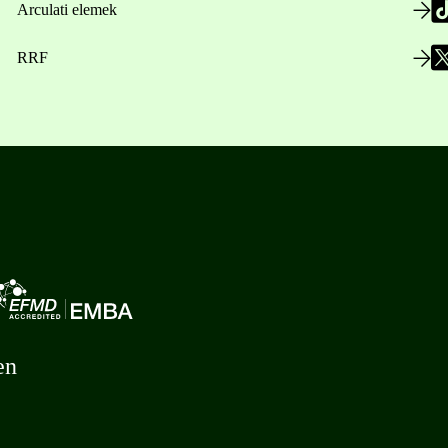
Arculati elemek
RRF
en