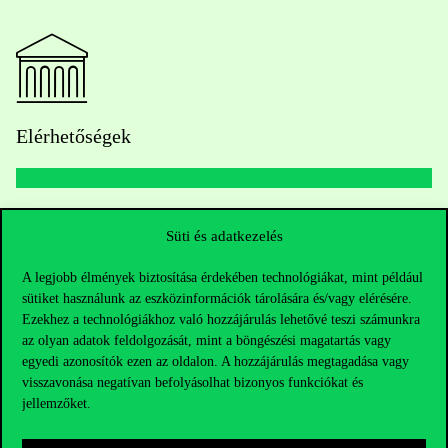
Elérhetőségek
Telefonszám:
+36 1 482 5000
Süti és adatkezelés
Kérdésed van a felvételivel kapcsolatban?
A legjobb élmények biztosítása érdekében technológiákat, mint például
sütiket használunk az eszközinformációk tárolására és/vagy elérésére.
Oktatói elérhetőségek
Ezekhez a technológiákhoz való hozzájárulás lehetővé teszi számunkra
az olyan adatok feldolgozását, mint a böngészési magatartás vagy
egyedi azonosítók ezen az oldalon. A hozzájárulás megtagadása vagy
HUB jelenlegi hallgatóinknak
visszavonása negatívan befolyásolhat bizonyos funkciókat és
jellemzőket.
Sajtó:
press@uni-corvinus.hu