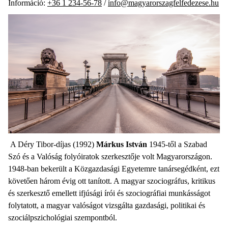
Információ:
+36 1 234-56-78
/
info@magyarorszagfelfedezese.hu
A Déry Tibor-díjas (1992)
Márkus István
1945-től a Szabad
Szó és a Valóság folyóiratok szerkesztője volt Magyarországon.
1948-ban bekerült a Közgazdasági Egyetemre tanársegédként, ezt
követően három évig ott tanított. A magyar szociográfus, kritikus
és szerkesztő emellett ifjúsági írói és szociográfiai munkásságot
folytatott, a magyar valóságot vizsgálta gazdasági, politikai és
szociálpszichológiai szempontból.