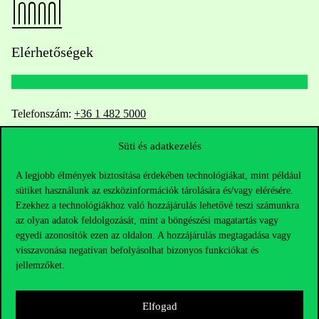
Elérhetőségek
Telefonszám:
+36 1 482 5000
Süti és adatkezelés
Kérdésed van a felvételivel kapcsolatban?
A legjobb élmények biztosítása érdekében technológiákat, mint például
Oktatói elérhetőségek
sütiket használunk az eszközinformációk tárolására és/vagy elérésére.
Ezekhez a technológiákhoz való hozzájárulás lehetővé teszi számunkra
HUB jelenlegi hallgatóinknak
az olyan adatok feldolgozását, mint a böngészési magatartás vagy
egyedi azonosítók ezen az oldalon. A hozzájárulás megtagadása vagy
visszavonása negatívan befolyásolhat bizonyos funkciókat és
Sajtó:
press@uni-corvinus.hu
jellemzőket.
Elfogad