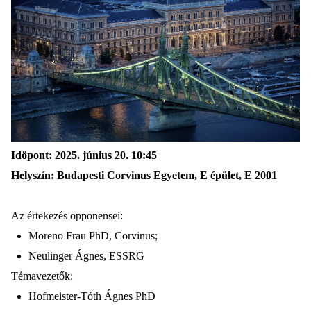
Időpont
:
2025. június 20.
10
:
45
Helyszín
:
Budapesti Corvinus Egyetem,
E épület,
E 2001
Az értekezés opponensei:
Moreno Frau PhD, Corvinus;
Neulinger Ágnes, ESSRG
Témavezetők:
Hofmeister-Tóth Ágnes PhD