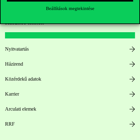
Beállítások megtekintése
Hasznos linkek
Nyitvatartás
Házirend
Közérdekű adatok
Karrier
Arculati elemek
RRF