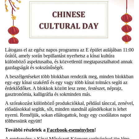
Látogass el az egész napos programra az E épület aulájában 11:00
órától, amely során bepillantást nyerhetsz a kínai kultúra
különböző aspektusaiba, és közvetlenül megtapasztalhatod annak
gazdagságát és sokszínűségét.
A beszélgetéseket több blokkban rendezik meg, minden blokkban
egy-egy kínai szakértő és egy vagy több kínai tolmács segíti az
érdeklődőket. A blokkok között lesz zene, festészet, néprajz,
gasztronómia, kalligráfia és sokminden más.
A szórakozást különböző produkciókkal, például tánccal, zenével,
előadásokkal segítik, sőt, minden standnál ajándékokat is lehet
nyerni. Reméljük, sokan ellátogattok, hogy egy csodálatos napot
tölthessünk együtt!
További részletek
a
Facebook-esemény
ben
!
A rendezvény a Kínai Művészeti Központ segítségével jön létre.