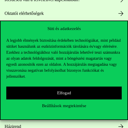
Oktatói elérhetőségek
HUB jelenlegi hallgatóinknak
Süti és adatkezelés
A legjobb élmények biztosítása érdekében technológiákat, mint például
Sajtó:
press@uni-corvinus.hu
sütiket használunk az eszközinformációk tárolására és/vagy elérésére.
Ezekhez a technológiákhoz való hozzájárulás lehetővé teszi számunkra
az olyan adatok feldolgozását, mint a böngészési magatartás vagy
egyedi azonosítók ezen az oldalon. A hozzájárulás megtagadása vagy
visszavonása negatívan befolyásolhat bizonyos funkciókat és
jellemzőket.
Hasznos linkek
Elfogad
Beállítások megtekintése
Nyitvatartás
Házirend