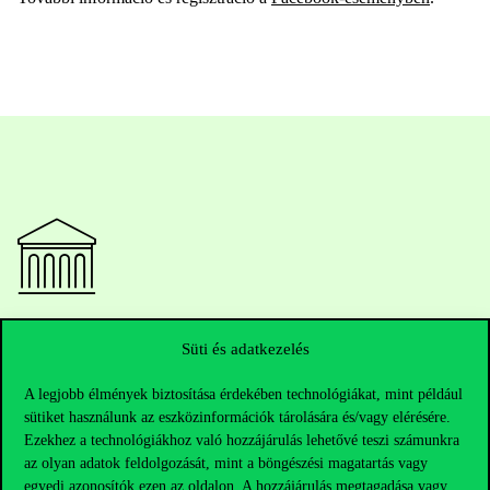
Elérhetőségek
Süti és adatkezelés
A legjobb élmények biztosítása érdekében technológiákat, mint például
sütiket használunk az eszközinformációk tárolására és/vagy elérésére.
Telefonszám:
+36 1 482 5000
Ezekhez a technológiákhoz való hozzájárulás lehetővé teszi számunkra
az olyan adatok feldolgozását, mint a böngészési magatartás vagy
Kérdésed van a felvételivel kapcsolatban?
egyedi azonosítók ezen az oldalon. A hozzájárulás megtagadása vagy