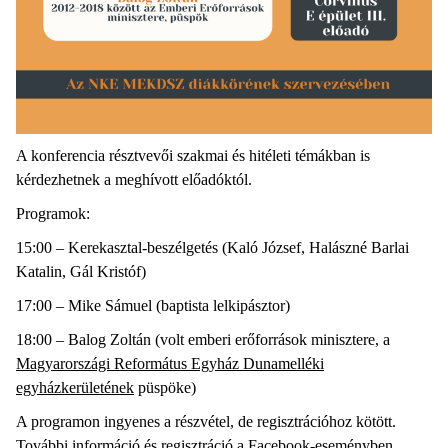
A konferencia résztvevői szakmai és hitéleti témákban is
kérdezhetnek a meghívott előadóktól.
Programok:
15:00 – Kerekasztal-beszélgetés (Kaló József, Halászné Barlai
Katalin, Gál Kristóf)
17:00 – Mike Sámuel (baptista lelkipásztor)
18:00 – Balog Zoltán (volt emberi erőforrások minisztere, a
Magyarországi Református Egyház Dunamelléki
egyházkerületének
püspöke)
A programon ingyenes a részvétel, de regisztrációhoz kötött.
További információ és regisztráció a
Facebook-eseményben
.