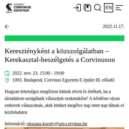
EN
2022.11.17.
Keresztényként a közszolgálatban –
Kerekasztal-beszélgetés a Corvinuson
2022. nov. 23. 15:00 - 19:00
1093. Budapesti, Corvinus Egyetem E épület III. előadó
Hogyan lehetséges megőrizni hitünk elveit és értékeit, ha a
társadalom szolgálatát választjuk szakmaként? A kérdésre olyan
emberek válaszolnak, akik hitüket megélve nap mint nap látnak el
közfeladatot.
Információ:
okszana.koroly@uni-corvinus.hu