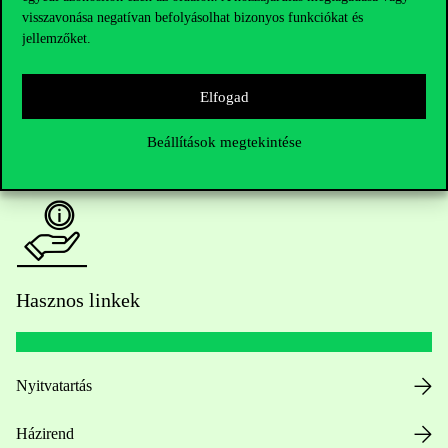
visszavonása negatívan befolyásolhat bizonyos funkciókat és
Oktatói elérhetőségek
jellemzőket.
HUB jelenlegi hallgatóinknak
Elfogad
Sajtó:
press@uni-corvinus.hu
Beállítások megtekintése
Hasznos linkek
Nyitvatartás
Házirend