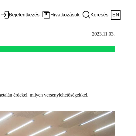
Bejelentkezés
Hivatkozások
Keresés
EN
2023.11.03.
netalán érdekel, milyen versenylehetőségekkel,