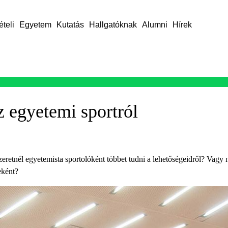
ételi
Egyetem
Kutatás
Hallgatóknak
Alumni
Hírek
z egyetemi sportról
retnél egyetemista sportolóként többet tudni a lehetőségeidről? Vagy 
eként?