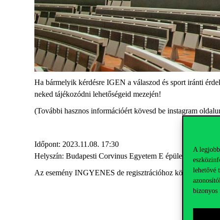
Ha bármelyik kérdésre IGEN a válaszod és sport iránti érde
neked tájékozódni lehet
ő
ségeid mezején!
(További hasznos információért kövesd be instagram oldalu
Id
ő
pont: 2023.11.08. 17:30
A legjobb
Helyszín: Budapesti Corvinus Egyetem E épület III-as el
ő
a
eszközinf
lehetővé 
Az esemény INGYENES de regisztrációhoz kötött,
itt tudj
azonosító
bizonyos 