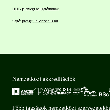
HUB jelenlegi hallgatóinknak
Sajtó:
press@uni-corvinus.hu
Nemzetközi akkreditációk
Főbb tagságok nemzetközi szervezetekb