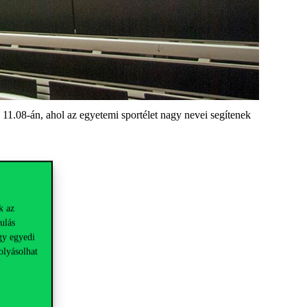
e 11.08-án, ahol az egyetemi sportélet nagy nevei segítenek
k az
ulás
gy egyedi
olyásolhat