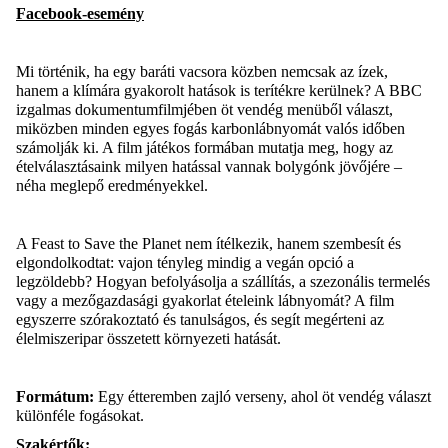
Facebook-esemény
Mi történik, ha egy baráti vacsora közben nemcsak az
ízek,
hanem a klímára gyakorolt hatások is terítékre kerülnek? A BBC
izgalmas dokumentumfilmjében öt vendég menüből választ,
miközben minden egyes fogás karbonlábnyomát valós időben
számolják ki. A film játékos formában mutatja meg, hogy az
ételválasztásaink milyen hatással vannak bolygónk jövőjére –
néha meglepő eredményekkel.
A
Feast
to
Save
the
Planet
nem ítélkezik, hanem szembesít és
elgondolkodtat: vajon tényleg mindig a
vegán
opció a
legzöldebb? Hogyan befolyásolja a szállítás, a szezonális termelés
vagy a mezőgazdasági gyakorlat ételeink lábnyomát? A film
egyszerre szórakoztató és tanulságos, és segít megérteni az
élelmiszeripar összetett környezeti hatását.
Formátum:
Egy étteremben zajló verseny, ahol öt vendég választ
különféle fogásokat.
Szakértők: