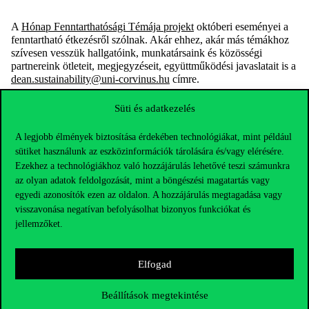
A
Hónap Fenntarthatósági Témája projekt
októberi eseményei a
fenntartható étkezésről szólnak. Akár ehhez, akár más témákhoz
szívesen vesszük hallgatóink, munkatársaink és közösségi
partnereink ötleteit, megjegyzéseit, együttműködési javaslatait is a
dean.sustainability@uni-corvinus.hu
címre.
Süti és adatkezelés
A legjobb élmények biztosítása érdekében technológiákat, mint például
sütiket használunk az eszközinformációk tárolására és/vagy elérésére.
Ezekhez a technológiákhoz való hozzájárulás lehetővé teszi számunkra
az olyan adatok feldolgozását, mint a böngészési magatartás vagy
egyedi azonosítók ezen az oldalon. A hozzájárulás megtagadása vagy
visszavonása negatívan befolyásolhat bizonyos funkciókat és
jellemzőket.
Elfogad
Elérhetőségek
Beállítások megtekintése