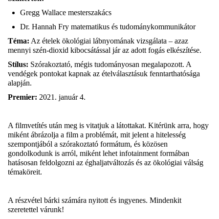
Gregg
Wallace mesterszakács
Dr. Hannah
Fry
matematikus és tudománykommunikátor
Téma:
Az ételek ökológiai lábnyomának vizsgálata – azaz
mennyi szén-dioxid
kibocsátással jár az adott fogás elkészítése.
Stílus:
Szórakoztató, mégis tudományosan megalapozott. A
vendégek pontokat kapnak az ételválasztásuk fenntarthatósága
alapján.
Premier:
2021. január 4.
A filmvetítés után meg is vitatjuk a látottakat. Kitérünk arra, hogy
miként ábrázolja a film a problémát, mit jelent a hitelesség
szempontjából a szórakoztató formátum, és közösen
gondolkodunk is arról, miként lehet
infotainment
formában
hatásosan feldolgozni az
éghaljatváltozás
és az ökológiai válság
témaköreit.
A részvétel bárki számára nyitott és ingyenes. Mindenkit
szeretettel várunk!