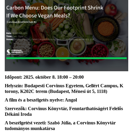
Időpont:
2025. október 8. 18:00 – 20:00
Helyszín:
Budapesti
Corvinus Egyetem, Gellért Campus, K
torony, K202C terem
(Budapest, Ménesi út 5, 1118)
A film és a beszélgetés nyelve:
A
ngol
Szervezők:
Corvinus Könyvtár, Fenntarthatóságért Felelős
Dékáni Iroda
A beszélgetést vezeti:
Szabó Júlia, a Corvinus Könyvtár
tudományos munkatársa