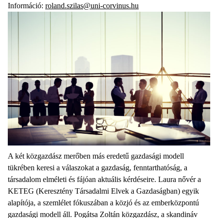
Információ:
roland.szilas@uni-corvinus.hu
A két közgazdász merőben más eredetű gazdasági modell
tükrében keresi a válaszokat a gazdaság, fenntarthatóság, a
társadalom elméleti és fájóan aktuális kérdéseire. Laura nővér a
KETEG (Keresztény Társadalmi Elvek a Gazdaságban) egyik
alapítója, a szemlélet fókuszában a közjó és az emberközpontú
gazdasági modell áll. Pogátsa Zoltán közgazdász, a skandináv