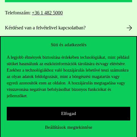
Telefonszám:
+36 1 482 5000
Kérdésed van a felvételivel kapcsolatban?
Oktatói elérhetőségek
Süti és adatkezelés
HUB jelenlegi hallgatóinknak
A legjobb élmények biztosítása érdekében technológiákat, mint például
sütiket használunk az eszközinformációk tárolására és/vagy elérésére.
Ezekhez a technológiákhoz való hozzájárulás lehetővé teszi számunkra
Sajtó:
press@uni-corvinus.hu
az olyan adatok feldolgozását, mint a böngészési magatartás vagy
egyedi azonosítók ezen az oldalon. A hozzájárulás megtagadása vagy
visszavonása negatívan befolyásolhat bizonyos funkciókat és
jellemzőket.
Elfogad
Hasznos linkek
Beállítások megtekintése