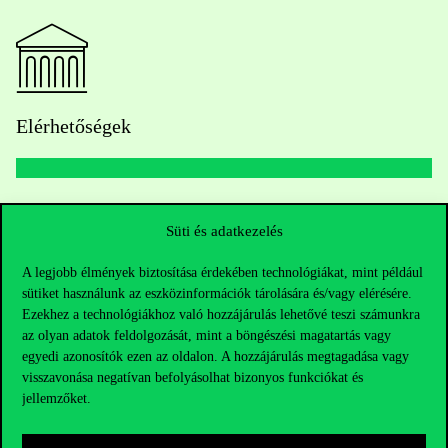
Elérhetőségek
Telefonszám:
+36 1 482 5000
Süti és adatkezelés
Kérdésed van a felvételivel kapcsolatban?
A legjobb élmények biztosítása érdekében technológiákat, mint például
sütiket használunk az eszközinformációk tárolására és/vagy elérésére.
Oktatói elérhetőségek
Ezekhez a technológiákhoz való hozzájárulás lehetővé teszi számunkra
az olyan adatok feldolgozását, mint a böngészési magatartás vagy
HUB jelenlegi hallgatóinknak
egyedi azonosítók ezen az oldalon. A hozzájárulás megtagadása vagy
visszavonása negatívan befolyásolhat bizonyos funkciókat és
jellemzőket.
Sajtó:
press@uni-corvinus.hu