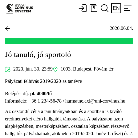
EN
2020.06.04.
Jó tanuló, jó sportoló
2020. jún. 30. 23:59
1093. Budapest, Fővám tér
Pályázati felhívás 2019/2020-as tanévre
Belépési díj:
pl. 4000/fő
Információ:
+36 1 234-56-78
/
harmatne.axi@uni-corvinus.hu
Az ösztöndíj célja a tanulmányaikban és a sportban is kiváló
eredményeket elérő hallgatók támogatása. A pályázaton azon
alapképzésben, mesterképzésben, osztatlan képzésben résztvevő
hallgatók pályázhatnak, akiknek a 2019/2020. tanév 1. (őszi) és 2.