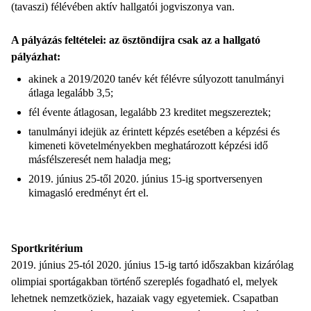
(tavaszi) félévében aktív hallgatói jogviszonya van.
A pályázás feltételei: az ösztöndíjra csak az a hallgató
pályázhat:
akinek a 2019/2020 tanév két félévre súlyozott tanulmányi
átlaga legalább 3,5;
fél évente átlagosan, legalább 23 kreditet megszereztek;
tanulmányi idejük az érintett képzés esetében a képzési és
kimeneti követelményekben meghatározott képzési idő
másfélszeresét nem haladja meg;
2019. június 25-től 2020. június 15-ig sportversenyen
kimagasló eredményt ért el.
Sportkritérium
2019. június 25-tól 2020. június 15-ig tartó időszakban kizárólag
olimpiai sportágakban történő szereplés fogadható el, melyek
lehetnek nemzetköziek, hazaiak vagy egyetemiek. Csapatban