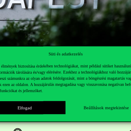
Süti és adatkezelés
 élmények biztosítása érdekében technológiákat, mint például sütiket használun
ormációk tárolására és/vagy elérésére. Ezekhez a technológiákhoz való hozzájár
teszi számunkra az olyan adatok feldolgozását, mint a böngészési magatartás va
k ezen az oldalon. A hozzájárulás megtagadása vagy visszavonása negatívan bef
funkciókat és jellemzőket.
Elfogad
Beállítások megtekintése