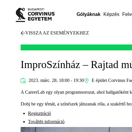
Gólyáknak
Képzés
Felv
VISSZA AZ ESEMÉNYEKHEZ
ImproSzínház – Rajtad m
2023. márc. 28. 18:00 - 19:30
E épület Corvinus Fa
A CareerLab egy olyan programsorozat, ahol hallgatóként köz
Dobj be egy témát, a színészek játszanak róla, a szakértő ho
Regisztráció
További információ