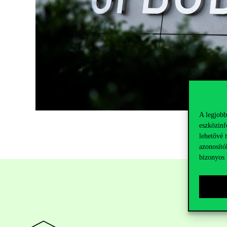
A legjobb
eszközinf
lehetővé 
azonosító
bizonyos 