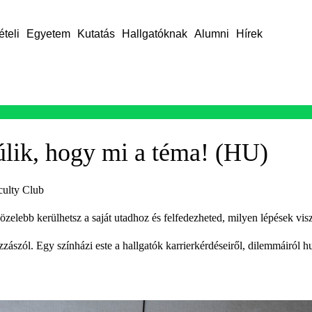
ételi
Egyetem
Kutatás
Hallgatóknak
Alumni
Hírek
úlik, hogy mi a téma! (HU)
culty Club
elebb kerülhetsz a saját utadhoz és felfedezheted, milyen lépések visz
zzászól. Egy színházi este a hallgatók karrierkérdéseiről, dilemmáiról 