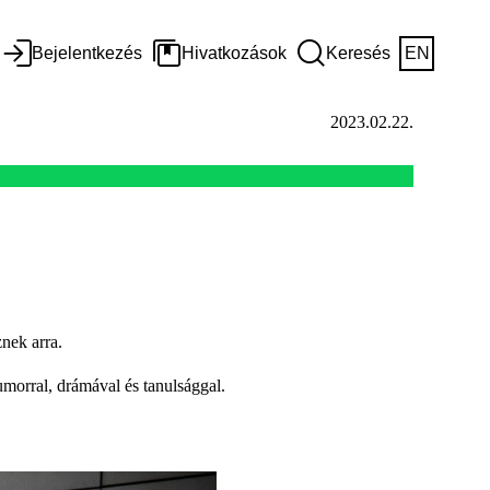
Bejelentkezés
Hivatkozások
Keresés
EN
2023.02.22.
nek arra.
humorral, drámával és tanulsággal.