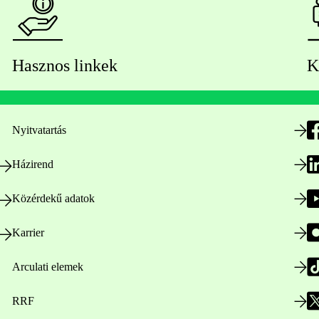
Hasznos linkek
K
Nyitvatartás
Házirend
Közérdekű adatok
Karrier
Arculati elemek
RRF