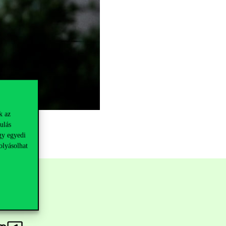
k az
ulás
gy egyedi
olyásolhat