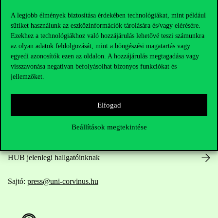
A legjobb élmények biztosítása érdekében technológiákat, mint például
sütiket használunk az eszközinformációk tárolására és/vagy elérésére.
Ezekhez a technológiákhoz való hozzájárulás lehetővé teszi számunkra
Elérhetőségek
az olyan adatok feldolgozását, mint a böngészési magatartás vagy
egyedi azonosítók ezen az oldalon. A hozzájárulás megtagadása vagy
visszavonása negatívan befolyásolhat bizonyos funkciókat és
jellemzőket.
Telefonszám:
+36 1 482 5000
Elfogad
Kérdésed van a felvételivel kapcsolatban?
Beállítások megtekintése
Oktatói elérhetőségek
HUB jelenlegi hallgatóinknak
Sajtó:
press@uni-corvinus.hu