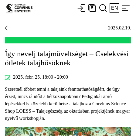
EN
2025.02.19.
Így nevelj talajműveltséget – Cselekvési
ötletek talajhősöknek
2025. febr. 25. 18:00 - 20:00
Szeretnél többet tenni a talajaink fenntarthatóságáért, de úgy
érzed, nincs rá időd a hétköznapokban? Pedig akár apró
lépésekkel is közelebb kerülhetsz a talajhoz a Corvinus Science
Shop LOESS – Talajegészség az oktatásban projektjének magyar
nyelvű workshopján.