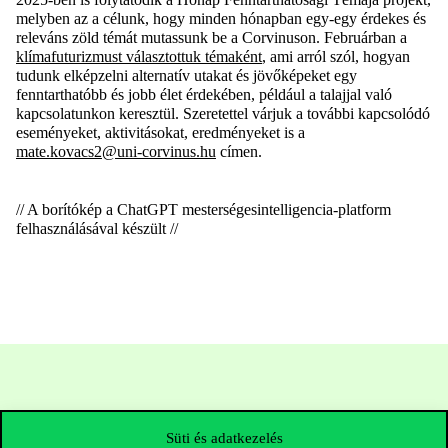
melyben az a célunk, hogy minden hónapban egy-egy érdekes és
releváns zöld témát mutassunk be a Corvinuson. Februárban a
klímafuturizmust választottuk témaként
, ami arról szól, hogyan
tudunk elképzelni alternatív utakat és jövőképeket egy
fenntarthatóbb és jobb élet érdekében, például a talajjal való
kapcsolatunkon keresztül. Szeretettel várjuk a további kapcsolódó
eseményeket, aktivitásokat, eredményeket is a
mate.kovacs2@uni-corvinus.hu
címen.
// A borítókép a
ChatGPT mesterségesintelligencia-platform
felhasználásával készült //
Süti és adatkezelés