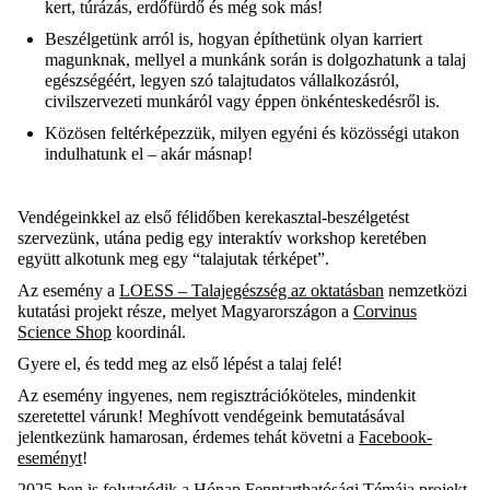
kert, túrázás, erdőfürdő és még sok más!
Beszélgetünk arról is, hogyan építhetünk olyan karriert
magunknak, mellyel a munkánk során is dolgozhatunk a talaj
egészségéért, legyen szó talajtudatos vállalkozásról,
civilszervezeti munkáról vagy éppen önkénteskedésről is.
Közösen feltérképezzük, milyen egyéni és közösségi utakon
indulhatunk el – akár másnap!
Vendégeinkkel az első félidőben kerekasztal-beszélgetést
szervezünk, utána pedig egy interaktív workshop keretében
együtt alkotunk meg egy “talajutak térképet”.
Az esemény a
LOESS – Talajegészség az oktatásban
nemzetközi
kutatási projekt része, melyet Magyarországon a
Corvinus
Science Shop
koordinál.
Gyere el, és tedd meg az első lépést a talaj felé!
Az esemény ingyenes, nem regisztrációköteles, mindenkit
szeretettel várunk! Meghívott vendégeink bemutatásával
jelentkezünk hamarosan, érdemes tehát követni a
Facebook-
eseményt
!
2025-ben is folytatódik a Hónap Fenntarthatósági Témája projekt,