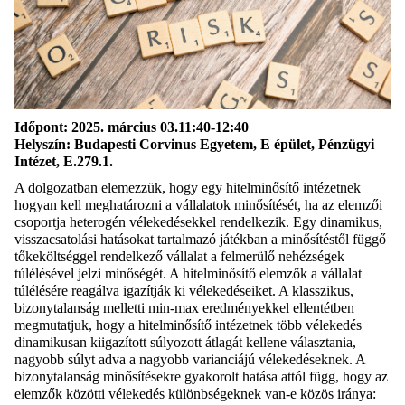
Időpont:
2025
. március
03
.
11:40-12:40
Helyszín:
Budapesti Corvinus Egyetem, E épület,
Pénzügyi
Intézet
,
E.279.1.
A dolgozatban elemezzük, hogy egy hitelminősítő intézetnek
hogyan kell
meghatározni a vállalatok minősítését, ha az elemzői
csoportja heterogén vélekedésekkel
rendelkezik. Egy dinamikus,
visszacsatolási hatásokat tartalmazó játékban a
minősítéstől függő
tőkeköltséggel rendelkező vállalat a felmerülő nehézségek
túlélésével jelzi minőségét. A hitelminősítő elemzők a vállalat
túlélésére
reagálva igazítják ki vélekedéseiket. A klasszikus,
bizonytalanság melletti min-max
eredményekkel ellentétben
megmut
atjuk, hogy a hitelminősítő intézetnek több vélekedés
dinamikusan kiigazított súlyozott átlagát kellene választania,
nagyobb súlyt
adva a nagyobb varianciájú vélekedéseknek. A
bizonytalanság minősítésekre
gyakorolt hatása attól függ, hogy az
elemzők közötti vélekedés különbségeknek
van-e közös iránya: