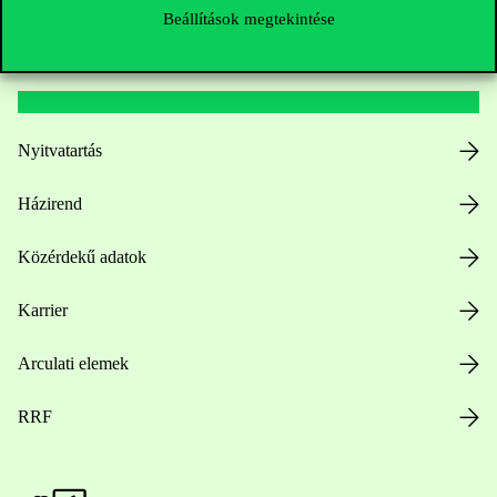
Beállítások megtekintése
Hasznos linkek
Nyitvatartás
Házirend
Közérdekű adatok
Karrier
Arculati elemek
RRF