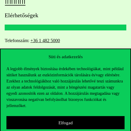
Elérhetőségek
Telefonszám:
+36 1 482 5000
Kérdésed van a felvételivel kapcsolatban?
Süti és adatkezelés
Oktatói elérhetőségek
A legjobb élmények biztosítása érdekében technológiákat, mint például
sütiket használunk az eszközinformációk tárolására és/vagy elérésére.
Ezekhez a technológiákhoz való hozzájárulás lehetővé teszi számunkra
HUB jelenlegi hallgatóinknak
az olyan adatok feldolgozását, mint a böngészési magatartás vagy
egyedi azonosítók ezen az oldalon. A hozzájárulás megtagadása vagy
Sajtó:
press@uni-corvinus.hu
visszavonása negatívan befolyásolhat bizonyos funkciókat és
jellemzőket.
Elfogad