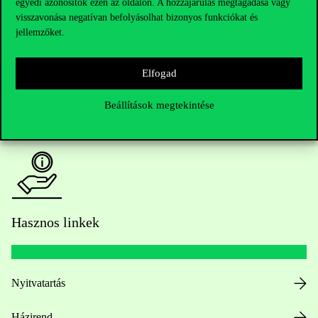
Kérdésed van a felvételivel kapcsolatban?
egyedi azonosítók ezen az oldalon. A hozzájárulás megtagadása vagy
visszavonása negatívan befolyásolhat bizonyos funkciókat és
jellemzőket.
Oktatói elérhetőségek
HUB jelenlegi hallgatóinknak
Elfogad
Sajtó:
press@uni-corvinus.hu
Beállítások megtekintése
Hasznos linkek
Nyitvatartás
Házirend