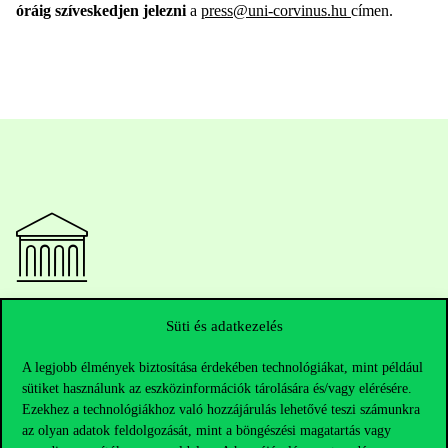
óráig szíveskedjen jelezni
a
press@uni-corvinus.hu
címen.
Elérhetőségek
Süti és adatkezelés
A legjobb élmények biztosítása érdekében technológiákat, mint például
sütiket használunk az eszközinformációk tárolására és/vagy elérésére.
Telefonszám:
+36 1 482 5000
Ezekhez a technológiákhoz való hozzájárulás lehetővé teszi számunkra
az olyan adatok feldolgozását, mint a böngészési magatartás vagy