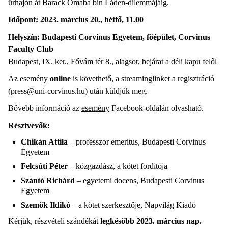
űrhajón át Barack Omaba bin Láden-dilemmájáig.
Időpont:
2023. március 20., hétfő, 11.00
Helyszín:
Budapesti Corvinus Egyetem, főépület, Corvinus
Faculty Club
Budapest, IX. ker., Fővám tér 8., alagsor, bejárat a déli kapu felől
Az esemény
online
is követhető, a streaminglinket a regisztráció
(press@uni-corvinus.hu) után küldjük meg.
Bővebb információ az
esemény
Facebook-oldalán olvasható.
Résztvevők:
Chikán Attila
– professzor emeritus, Budapesti Corvinus
Egyetem
Felcsúti Péter
– közgazdász, a kötet fordítója
Szántó Richárd
– egyetemi docens, Budapesti Corvinus
Egyetem
Szemők Ildikó
– a kötet szerkesztője, Napvilág Kiadó
Kérjük, részvételi szándékát
legkésőbb 2023. március nap.