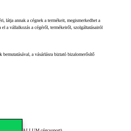
éri, látja annak a cégnek a termékeit, megismerkedhet a
l a vállalkozás a cégéről, termékeiről, szolgáltatásairól
ek bemutatásával, a vásárlásra biztató bizalomerősítő
nácsadó Kft., STALLUM cégcsoport)