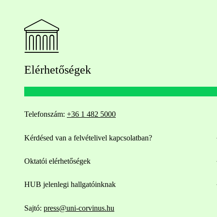
Elérhetőségek
Telefonszám:
+36 1 482 5000
Kérdésed van a felvételivel kapcsolatban?
Oktatói elérhetőségek
HUB jelenlegi hallgatóinknak
Sajtó:
press@uni-corvinus.hu