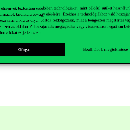
 élmények biztosítása érdekében technológiákat, mint például sütiket használun
ormációk tárolására és/vagy elérésére. Ezekhez a technológiákhoz való hozzájár
teszi számunkra az olyan adatok feldolgozását, mint a böngészési magatartás va
 Jogi Intézet
k ezen az oldalon. A hozzájárulás megtagadása vagy visszavonása negatívan bef
, intézetvezető-helyettes, egyetemi docens, Corvinus FinTech Center st
funkciókat és jellemzőket.
övet, Magyar Bankszövetség
Elfogad
Beállítások megtekintése