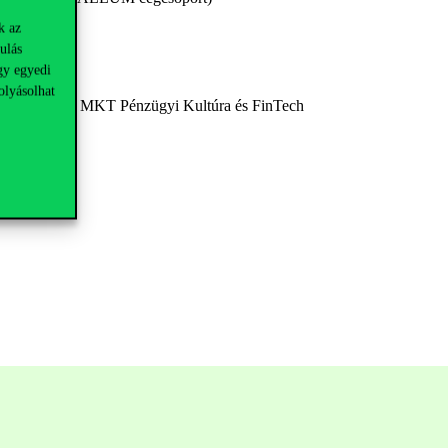
k az
ulás
gy egyedi
olyásolhat
ratégiai vezető, MKT Pénzügyi Kultúra és FinTech