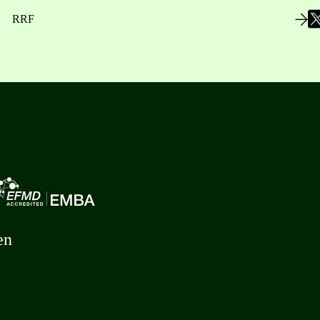
RRF
en