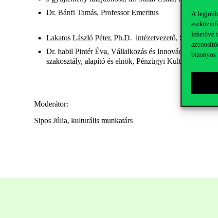
Dr. Bánfi Tamás, Professor Emeritus
A legjobb
eszközinf
lehetővé 
Lakatos László Péter, Ph.D. intézetvezető, Számviteli és
azonosító
Dr. habil Pintér Éva, Vállalkozás és Innováció Intézet
bizonyos 
szakosztály, alapító és elnök, Pénzügyi Kultúra Nagyk
Moderátor:
Sipos Júlia, kulturális munkatárs