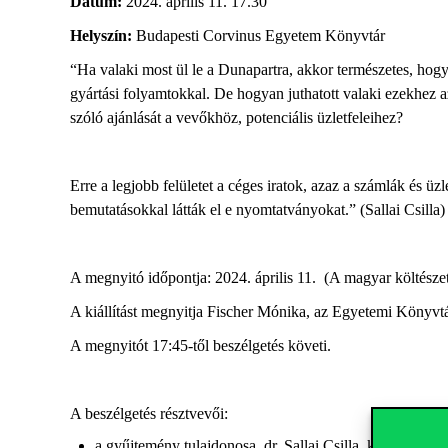
Dátum:
2024. április 11. 17.30
Helyszín:
Budapesti Corvinus Egyetem Könyvtár
“Ha valaki most ül le a Dunapartra, akkor természetes, hogy
gyártási folyamtokkal. De hogyan juthatott valaki ezekhez az
szóló ajánlását a vevőkhöz, potenciális üzletfeleihez?
Erre a legjobb felületet a céges iratok, azaz a számlák és üz
bemutatásokkal látták el e nyomtatványokat.” (Sallai Csilla)
A megnyitó időpontja: 2024. április 11. (A magyar költészet
A kiállítást megnyitja Fischer Mónika, az Egyetemi Könyvtá
A megnyitót
17:45-től beszélgetés követi.
A beszélgetés résztvevői:
a gyűjtemény tulajdonosa, dr. Sallai Csilla, kamarai t