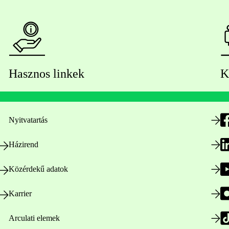
Hasznos linkek
K
Nyitvatartás
Házirend
Közérdekű adatok
Karrier
Arculati elemek