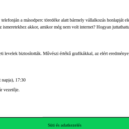
 telefonján a másodperc töredéke alatt bármely vállalkozás honlapját el
 ismeretekhez akkor, amikor még nem volt internet? Hogyan juttathatta e
leti levelek biztosították. Művészi értékű grafikákkal, az elért eredmény
 napja), 17:30
r vezetője.
Süti és adatkezelés
ag könyvvizsgáló, ügyvezető igazgató (dr. Sallai Könyvvizsgáló és Ta