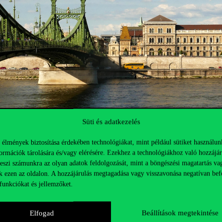
Süti és adatkezelés
 élmények biztosítása érdekében technológiákat, mint például sütiket használun
ormációk tárolására és/vagy elérésére. Ezekhez a technológiákhoz való hozzájár
teszi számunkra az olyan adatok feldolgozását, mint a böngészési magatartás va
k ezen az oldalon. A hozzájárulás megtagadása vagy visszavonása negatívan bef
funkciókat és jellemzőket.
Elfogad
Beállítások megtekintése