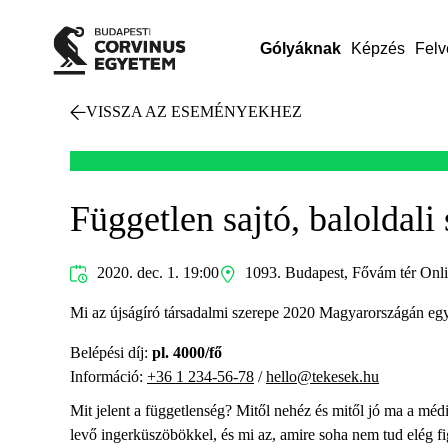
Gólyáknak
Képzés
Felv
VISSZA AZ ESEMÉNYEKHEZ
Független sajtó, baloldali
2020. dec. 1. 19:00
1093. Budapest, Fővám tér Onl
Mi az újságíró társadalmi szerepe 2020 Magyarországán egy 
Belépési díj:
pl. 4000/fő
Információ:
+36 1 234-56-78
/
hello@tekesek.hu
Mit jelent a függetlenség? Mitől nehéz és mitől jó ma a mé
levő ingerküszöbökkel, és mi az, amire soha nem tud elég fi