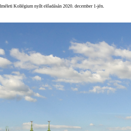
lméleti Kollégium nyílt előadásán 2020. december 1-jén.