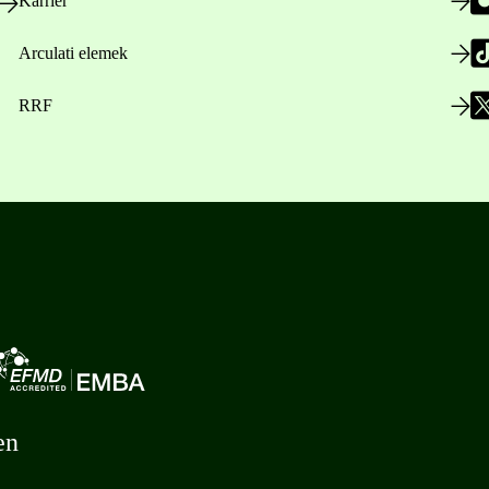
Karrier
Arculati elemek
RRF
en