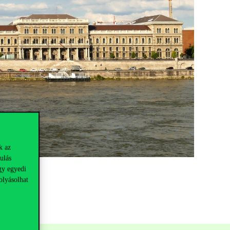
k az
ulás
gy egyedi
olyásolhat