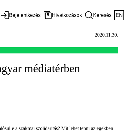
Bejelentkezés
Hivatkozások
Keresés
EN
2020.11.30.
magyar médiatérben
ósul-e a szakmai szolidaritás? Mit lehet tenni az egekben