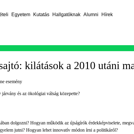
ételi
Egyetem
Kutatás
Hallgatóknak
Alumni
Hírek
 sajtó: kilátások a 2010 utáni 
ine esemény
járvány és az ökológiai válság közepette?
diában dolgozni? Hogyan működik az újságírók érdekképviselete, megval
gyelem jutni? Hogyan lehet innovatív módon írni a politikáról?