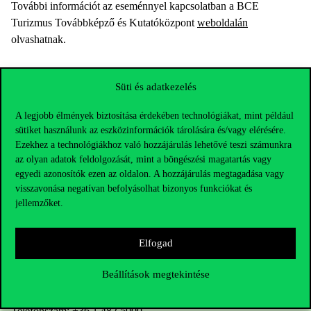
További információt az eseménnyel kapcsolatban a BCE
Turizmus Továbbképző és Kutatóközpont
weboldalán
olvashatnak.
Süti és adatkezelés
A legjobb élmények biztosítása érdekében technológiákat, mint például
sütiket használunk az eszközinformációk tárolására és/vagy elérésére.
Ezekhez a technológiákhoz való hozzájárulás lehetővé teszi számunkra
az olyan adatok feldolgozását, mint a böngészési magatartás vagy
egyedi azonosítók ezen az oldalon. A hozzájárulás megtagadása vagy
visszavonása negatívan befolyásolhat bizonyos funkciókat és
jellemzőket.
Elfogad
Elérhetőségek
Beállítások megtekintése
Telefonszám:
+36 1 482 5000