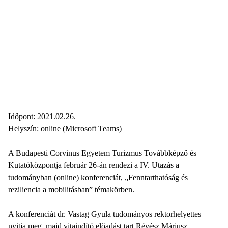
Időpont: 2021.02.26.
Helyszín: online (Microsoft Teams)
A Budapesti Corvinus Egyetem Turizmus Továbbképző és
Kutatóközpontja február 26-án rendezi a IV. Utazás a
tudományban (online) konferenciát, „Fenntarthatóság és
reziliencia a mobilitásban” témakörben.
A konferenciát dr. Vastag Gyula tudományos rektorhelyettes
nyitja meg, majd vitaindító előadást tart Révész Máriusz