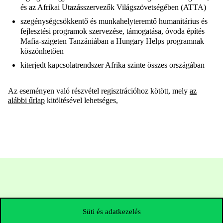
és az Afrikai Utazásszervezők Világszövetségében (ATTA)
szegénységcsökkentő és munkahelyteremtő humanitárius és
fejlesztési programok szervezése, támogatása, óvoda építés
Mafia-szigeten Tanzániában a Hungary Helps programnak
köszönhetően
kiterjedt kapcsolatrendszer Afrika szinte összes országában
Az eseményen való részvétel regisztrációhoz kötött, mely
az
alábbi űrlap
kitöltésével lehetséges,
Süti és adatkezelés