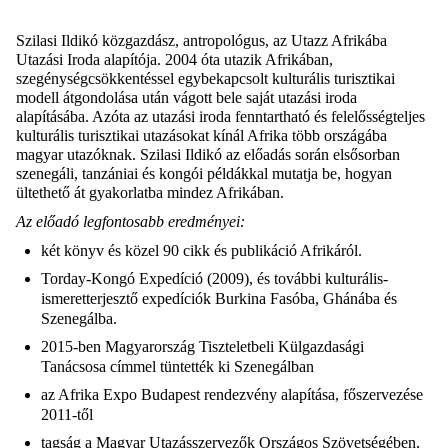
Szilasi Ildikó közgazdász, antropológus, az Utazz Afrikába
Utazási Iroda alapítója. 2004 óta utazik Afrikában,
szegénységcsökkentéssel egybekapcsolt kulturális turisztikai
modell átgondolása után vágott bele saját utazási iroda
alapításába. Azóta az utazási iroda fenntartható és felelősségteljes
kulturális turisztikai utazásokat kínál Afrika több országába
magyar utazóknak. Szilasi Ildikó az előadás során elsősorban
szenegáli, tanzániai és kongói példákkal mutatja be, hogyan
ültethető át gyakorlatba mindez Afrikában.
Az előadó legfontosabb eredményei:
két könyv és közel 90 cikk és publikáció Afrikáról.
Torday-Kongó Expedíció (2009), és további kulturális-
ismeretterjesztő expedíciók Burkina Fasóba, Ghánába és
Szenegálba.
2015-ben Magyarország Tiszteletbeli Külgazdasági
Tanácsosa címmel tüntették ki Szenegálban
az Afrika Expo Budapest rendezvény alapítása, főszervezése
2011-től
tagság a Magyar Utazásszervezők Országos Szövetségében,