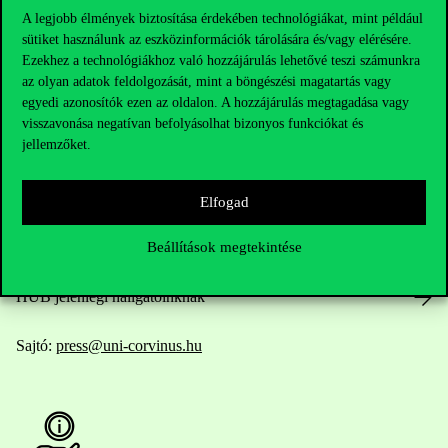
A legjobb élmények biztosítása érdekében technológiákat, mint például
sütiket használunk az eszközinformációk tárolására és/vagy elérésére.
Ezekhez a technológiákhoz való hozzájárulás lehetővé teszi számunkra
Elérhetőségek
az olyan adatok feldolgozását, mint a böngészési magatartás vagy
egyedi azonosítók ezen az oldalon. A hozzájárulás megtagadása vagy
visszavonása negatívan befolyásolhat bizonyos funkciókat és
jellemzőket.
Telefonszám:
+36 1 482 5000
Kérdésed van a felvételivel kapcsolatban?
Elfogad
Beállítások megtekintése
Oktatói elérhetőségek
HUB jelenlegi hallgatóinknak
Sajtó:
press@uni-corvinus.hu