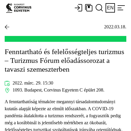
EN
2022.03.18.
Fenntartható és felelősségteljes turizmus
– Turizmus Fórum előadássorozat a
tavaszi szemeszterben
2022. márc. 29. 15:30
1093. Budapest, Corvinus Egyetem C épület 208.
A fenntarthatóság témaköre megannyi társadalomtudományi
kutatás alapját képezte az elmúlt időszakban. A COVID-19
pandémia átalakította a turizmus rendszerét, a fogyasztók pedig
még a korábbinál is jelentősebb mértékben az ökobarát,
felelősségteljes turisztikai szolgáltatások irányába orientálódnak.