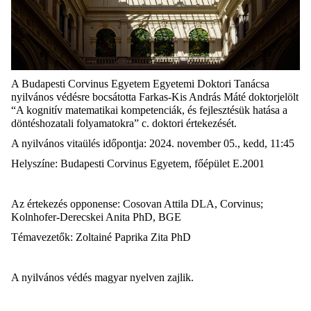
A Budapesti Corvinus Egyetem Egyetemi Doktori Tanácsa
nyilvános védésre bocsátotta Farkas-Kis András Máté doktorjelölt
“A kognitív matematikai kompetenciák, és fejlesztésük hatása a
döntéshozatali folyamatokra” c. doktori értekezését.
A nyilvános vitaülés időpontja: 2024. november 05., kedd, 11:45
Helyszíne: Budapesti Corvinus Egyetem, főépület E.2001
Az értekezés opponense: Cosovan Attila DLA, Corvinus;
Kolnhofer-Derecskei Anita PhD, BGE
Témavezetők: Zoltainé Paprika Zita PhD
A nyilvános védés magyar nyelven zajlik.