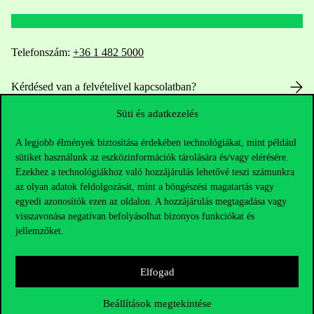
Telefonszám:
+36 1 482 5000
Kérdésed van a felvételivel kapcsolatban?
Süti és adatkezelés
Oktatói elérhetőségek
A legjobb élmények biztosítása érdekében technológiákat, mint például
HUB jelenlegi hallgatóinknak
sütiket használunk az eszközinformációk tárolására és/vagy elérésére.
Ezekhez a technológiákhoz való hozzájárulás lehetővé teszi számunkra
az olyan adatok feldolgozását, mint a böngészési magatartás vagy
Sajtó:
press@uni-corvinus.hu
egyedi azonosítók ezen az oldalon. A hozzájárulás megtagadása vagy
visszavonása negatívan befolyásolhat bizonyos funkciókat és
jellemzőket.
Elfogad
Hasznos linkek
Beállítások megtekintése