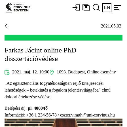
EN
2021.05.03.
Farkas Jácint online PhD
disszertációvédése
2021. máj. 12. 10:00
1093. Budapest, Online esemény
„Az egzisztenciális fogyatékosságban rejlő kiteljesedési
lehetőségek – betekintés a fogalom jelentésvilággába” című
doktori értekezése védése.
Belépési díj:
pl. 4000/fő
Információ:
+36 1 234-56-78
/
eszter.viragh@uni-corvinus.hu