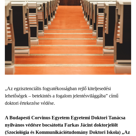
„Az egzisztenciális fogyatékosságban rejlő kiteljesedési
lehetőségek – betekintés a fogalom jelentésvilággába” című
doktori értekezése védése.
A Budapesti Corvinus Egyetem Egyetemi Doktori Tanácsa
nyilvános védésre bocsátotta Farkas Jácint doktorjelölt
(Szociológia és Kommunikációtudomány Doktori Iskola) „Az