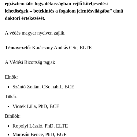
egzisztenciális fogyatékosságban rejlő kiteljesedési
lehetőségek – betekintés a fogalom jelentésvilágába” című
doktori értekezését.
A védés magyar nyelven zajlik.
Témavezető
: Karácsony András CSc, ELTE
A Védési Bizottság tagjai:
Elnök:
Szántó Zoltán, CSc habil., BCE
Titkár:
Vicsek Lilla, PhD, BCE
Bírálók:
Ropolyi László, PhD, ELTE
Marosán Bence, PhD, BGE