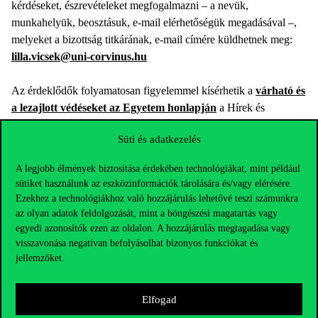
kérdéseket, észrevételeket megfogalmazni – a nevük,
munkahelyük, beosztásuk, e-mail elérhetőségük megadásával –,
melyeket a bizottság titkárának, e-mail címére küldhetnek meg:
lilla.vicsek@uni-corvinus.hu
Az érdeklődők folyamatosan figyelemmel kísérhetik a
várható és
a lezajlott védéseket az Egyetem honlapján
a Hírek és
Események között, továbbá külön
a PhD védések
Süti és adatkezelés
menüpontban
is.
A legjobb élmények biztosítása érdekében technológiákat, mint például
sütiket használunk az eszközinformációk tárolására és/vagy elérésére.
Ezekhez a technológiákhoz való hozzájárulás lehetővé teszi számunkra
az olyan adatok feldolgozását, mint a böngészési magatartás vagy
egyedi azonosítók ezen az oldalon. A hozzájárulás megtagadása vagy
visszavonása negatívan befolyásolhat bizonyos funkciókat és
jellemzőket.
Elfogad