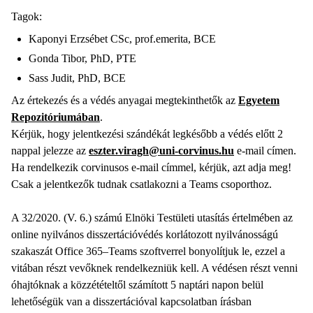
Tagok:
Kaponyi Erzsébet CSc, prof.emerita, BCE
Gonda Tibor, PhD, PTE
Sass Judit, PhD, BCE
Az értekezés és a védés anyagai megtekinthetők az
Egyetem
Repozitóriumában
.
Kérjük, hogy jelentkezési szándékát legkésőbb a védés előtt 2
nappal jelezze az
eszter.viragh@uni-corvinus.hu
e-mail címen.
Ha rendelkezik corvinusos e-mail címmel, kérjük, azt adja meg!
Csak a jelentkezők tudnak csatlakozni a Teams csoporthoz.
A 32/2020. (V. 6.) számú Elnöki Testületi utasítás értelmében az
online nyilvános disszertációvédés korlátozott nyilvánosságú
szakaszát Office 365–Teams szoftverrel bonyolítjuk le, ezzel a
vitában részt vevőknek rendelkezniük kell. A védésen részt venni
óhajtóknak a közzétételtől számított 5 naptári napon belül
lehetőségük van a disszertációval kapcsolatban írásban