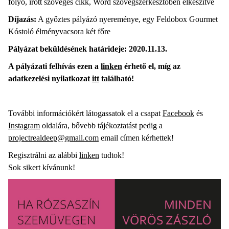
folyó, írott szöveges cikk, Word szövegszerkesztőben elkészítve
Díjazás:
A győztes pályázó nyereménye, egy Feldobox Gourmet
Kóstoló élményvacsora két főre
Pályázat beküldésének határideje: 2020.11.13.
A pályázati felhívás ezen a
linken
érhető el, míg az
adatkezelési nyilatkozat
itt
található!
További információkért látogassatok el a csapat
Facebook
és
Instagram
oldalára, bővebb tájékoztatást pedig a
projectrealdeep@gmail.com
email címen kérhettek!
Regisztrálni az alábbi
linken
tudtok!
Sok sikert kívánunk!