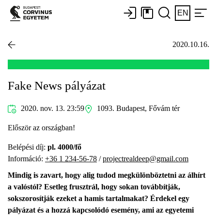
EN
2020.10.16.
Fake News pályázat
2020. nov. 13. 23:59
1093. Budapest, Fővám tér
Először az országban!
Belépési díj:
pl. 4000/fő
Információ:
+36 1 234-56-78
/
projectrealdeep@gmail.com
Mindig is zavart, hogy alig tudod megkülönböztetni az álhírt
a valóstól? Esetleg frusztrál, hogy sokan továbbítják,
sokszorosítják ezeket a hamis tartalmakat? Érdekel egy
pályázat és a hozzá kapcsolódó esemény, ami az egyetemi