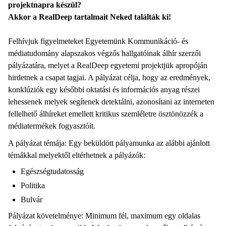
projektnapra készül?
Akkor a RealDeep tartalmait Neked találták ki!
Felhívjuk figyelmeteket Egyetemünk Kommunikáció- és
médiatudomány alapszakos végzős hallgatóinak álhír szerzői
pályázatára, melyet a RealDeep egyetemi projektjük apropóján
hirdetnek a csapat tagjai. A pályázat célja, hogy az eredmények,
konklúziók egy későbbi oktatási és információs anyag részei
lehessenek melyek segítenek detektálni, azonosítani az interneten
fellelhető álhíreket emellett kritikus szemléletre ösztönözzék a
médiatermékek fogyasztóit.
A pályázat témája: Egy beküldött pályamunka az alábbi ajánlott
témákkal melyektől eltérhetnek a pályázók:
Egészségtudatosság
Politika
Bulvár
Pályázat követelménye: Minimum fél, maximum egy oldalas