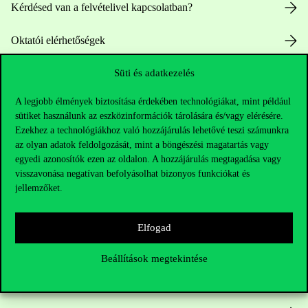
Kérdésed van a felvételivel kapcsolatban?
Oktatói elérhetőségek
Süti és adatkezelés
HUB jelenlegi hallgatóinknak
A legjobb élmények biztosítása érdekében technológiákat, mint például
Sajtó:
press@uni-corvinus.hu
sütiket használunk az eszközinformációk tárolására és/vagy elérésére.
Ezekhez a technológiákhoz való hozzájárulás lehetővé teszi számunkra
az olyan adatok feldolgozását, mint a böngészési magatartás vagy
egyedi azonosítók ezen az oldalon. A hozzájárulás megtagadása vagy
visszavonása negatívan befolyásolhat bizonyos funkciókat és
jellemzőket.
Hasznos linkek
Elfogad
Beállítások megtekintése
Nyitvatartás